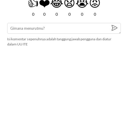
👍
❤️
😂
😧
😭
😡
0
0
0
0
0
0
Isi komentar sepenuhnya adalah tanggung jawab pengguna dan diatur
dalam UU ITE