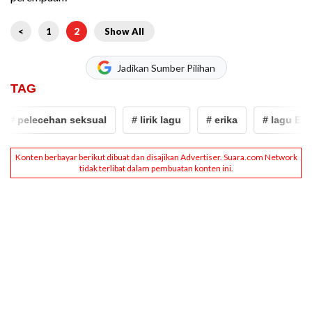
<
1
2
Show All
Jadikan Sumber Pilihan
TAG
# pelecehan seksual
# lirik lagu
# erika
# lagu Erika