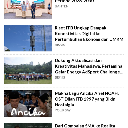
Periode 2026-2030
BANTEN
Riset ITB Ungkap Dampak
Konektivitas Digital ke
Pertumbuhan Ekonomi dan UMKM
BISNIS
Dukung Aktualisasi dan
Kreativitas Mahasiswa, Pertamina
Gelar Energy AdSport Challenge
di ITB
BISNIS
Makna Lagu Ancika Ariel NOAH,
OST Dilan ITB 1997 yang Bikin
Nostalgia
YOUR SAY
Dari Gombalan SMA ke Realita