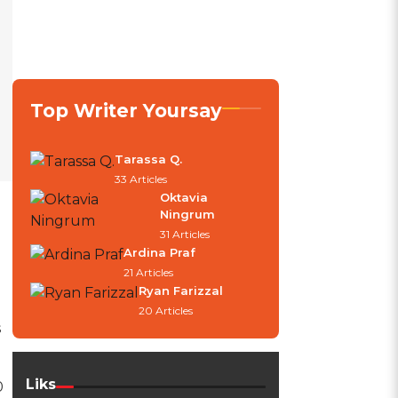
Top Writer Yoursay
Tarassa Q.
33 Articles
Oktavia
Ningrum
31 Articles
Ardina Praf
l
21 Articles
Ryan Farizzal
20 Articles
s
Liks
0