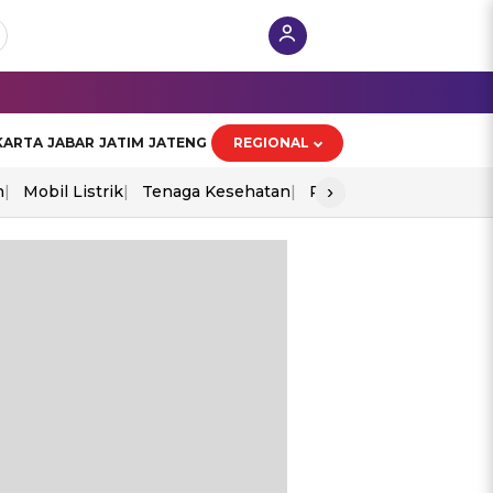
KARTA
JABAR
JATIM
JATENG
REGIONAL
›
n
Mobil Listrik
Tenaga Kesehatan
Perang As-Iran
Ekon