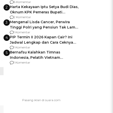
Gagalnya Negara Jamin Keamanan
6 Komentar
Harta Kekayaan Iptu Setya Budi Dias,
2
Oknum KPK Pemeras Bupati
Pemalang
2 Komentar
Mengenal Lisda Cancer, Perwira
3
Tinggi Polri yang Pensiun Tak Lama
Usai Jadi Brigjen
1 Komentar
PIP Termin II 2026 Kapan Cair? Ini
4
Jadwal Lengkap dan Cara Ceknya
agar Dana Tidak Hangus!
1 Komentar
Bernafsu Kalahkan Timnas
5
Indonesia, Pelatih Vietnam
Berencana Pakai Jimat di Pakansari
1 Komentar