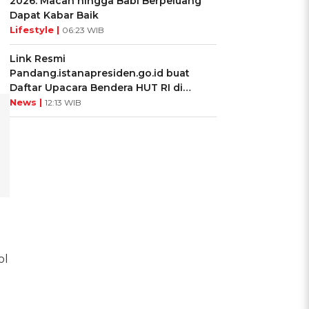
2026: Macan hingga Babi Berpeluang
Dapat Kabar Baik
Lifestyle |
06:23 WIB
Link Resmi
Pandang.istanapresiden.go.id buat
Daftar Upacara Bendera HUT RI di
Istana Negara
News |
12:13 WIB
ol