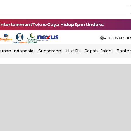
Entertainment
Tekno
Gaya Hidup
Sport
Indeks
REGIONAL:
JA
unan Indonesia
Sunscreen
Hut Ri
Sepatu Jalan
Bante