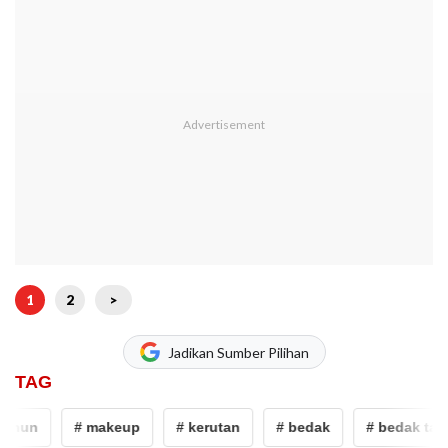
1
2
>
Jadikan Sumber Pilihan
TAG
hun
# makeup
# kerutan
# bedak
# bedak tabur