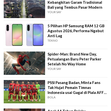
Kebangkitan Garam Tradisional
Bali yang Tembus Pasar Modern
YOUR SAY
5 Pilihan HP Samsung RAM 12 GB
Agustus 2026, Performa Ngebut
Anti Lag
TEKNO
Spider-Man: Brand New Day,
Petualangan Baru Peter Parker
Setelah No Way Home
YOUR SAY
PSSI Pasang Badan, Minta Fans
Tak Hujat Pemain Timnas
Indonesia usai Gagal di Piala AFF
2026
BOLA
Anak 14 Tahun Pelaku