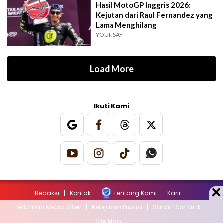
Hasil MotoGP Inggris 2026:
Kejutan dari Raul Fernandez yang
Lama Menghilang
YOUR SAY
Load More
Ikuti Kami
Redaksi
Kontak
Tentang Kami
Karir
Pedoman Media Siber
Kebijakan Privasi
Saran Dan Kritik
Site Map