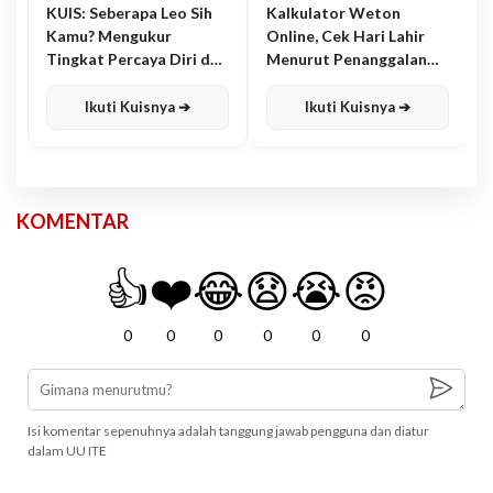
KUIS: Seberapa Leo Sih
Kalkulator Weton
Kamu? Mengukur
Online, Cek Hari Lahir
Tingkat Percaya Diri dan
Menurut Penanggalan
Karisma
Jawa
Ikuti Kuisnya ➔
Ikuti Kuisnya ➔
KOMENTAR
👍
❤️
😂
😧
😭
😡
0
0
0
0
0
0
Isi komentar sepenuhnya adalah tanggung jawab pengguna dan diatur
dalam UU ITE