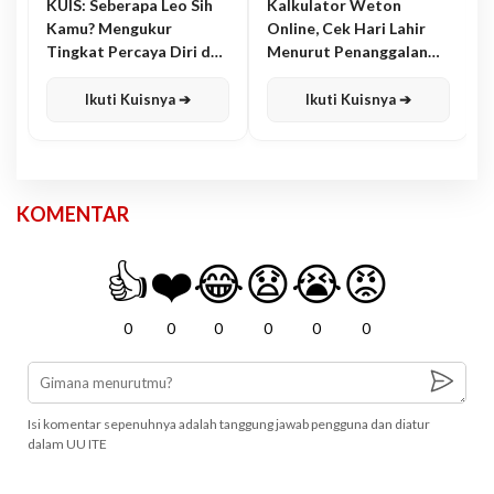
KUIS: Seberapa Leo Sih
Kalkulator Weton
Kamu? Mengukur
Online, Cek Hari Lahir
Tingkat Percaya Diri dan
Menurut Penanggalan
Karisma
Jawa
Ikuti Kuisnya ➔
Ikuti Kuisnya ➔
KOMENTAR
👍
❤️
😂
😧
😭
😡
0
0
0
0
0
0
Isi komentar sepenuhnya adalah tanggung jawab pengguna dan diatur
dalam UU ITE