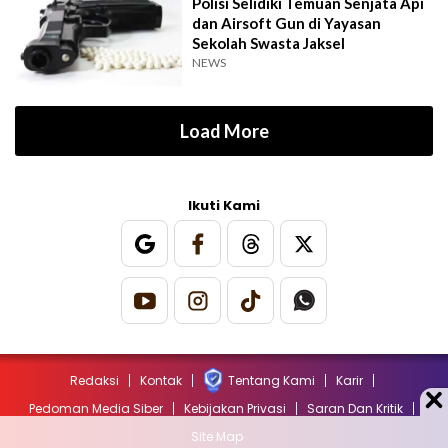
Polisi Selidiki Temuan Senjata Api
dan Airsoft Gun di Yayasan
Sekolah Swasta Jaksel
NEWS
Load More
Ikuti Kami
Redaksi
Kontak
Tentang Kami
Karir
Pedoman Media Siber
Kebijakan Privasi
Saran Dan Kritik
Site Map