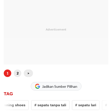
1
2
>
Jadikan Sumber Pilihan
TAG
nning shoes
# sepatu tanpa tali
# sepatu lari
# sepat