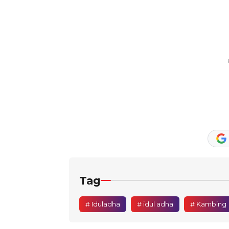
Tag
# Iduladha
# idul adha
# Kambing