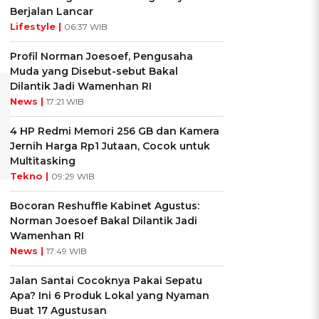
Berjalan Lancar
Lifestyle |
06:37 WIB
Profil Norman Joesoef, Pengusaha
Muda yang Disebut-sebut Bakal
Dilantik Jadi Wamenhan RI
News |
17:21 WIB
4 HP Redmi Memori 256 GB dan Kamera
Jernih Harga Rp1 Jutaan, Cocok untuk
Multitasking
Tekno |
09:29 WIB
Bocoran Reshuffle Kabinet Agustus:
Norman Joesoef Bakal Dilantik Jadi
Wamenhan RI
News |
17:49 WIB
Jalan Santai Cocoknya Pakai Sepatu
Apa? Ini 6 Produk Lokal yang Nyaman
Buat 17 Agustusan