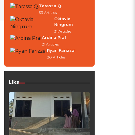
Tarassa Q.
33 Articles
Oktavia
Ningrum
31 Articles
Ardina Praf
21 Articles
Ryan Farizzal
20 Articles
g
Liks