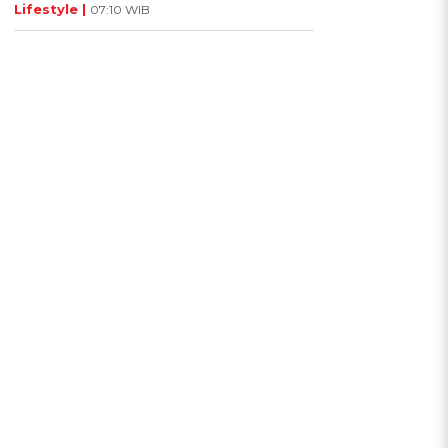
Lifestyle |
07:10 WIB