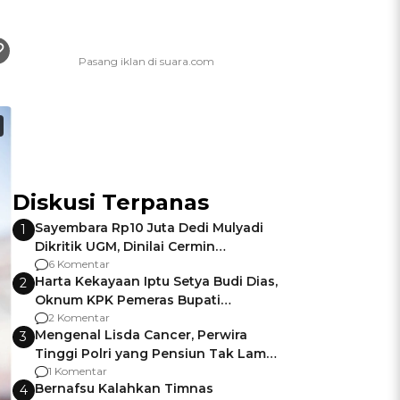
Diskusi Terpanas
Sayembara Rp10 Juta Dedi Mulyadi
1
Dikritik UGM, Dinilai Cermin
Gagalnya Negara Jamin Keamanan
6 Komentar
Harta Kekayaan Iptu Setya Budi Dias,
2
Oknum KPK Pemeras Bupati
Pemalang
2 Komentar
Mengenal Lisda Cancer, Perwira
3
Tinggi Polri yang Pensiun Tak Lama
Usai Jadi Brigjen
1 Komentar
Bernafsu Kalahkan Timnas
4