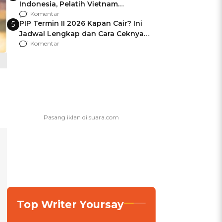
Indonesia, Pelatih Vietnam
Berencana Pakai Jimat di Pakansari
1 Komentar
PIP Termin II 2026 Kapan Cair? Ini
5
Jadwal Lengkap dan Cara Ceknya
agar Dana Tidak Hangus!
1 Komentar
Top Writer Yoursay