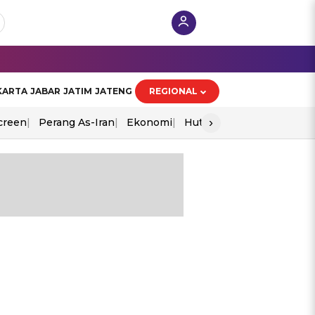
KARTA
JABAR
JATIM
JATENG
REGIONAL
›
creen
Perang As-Iran
Ekonomi
Hut Ri