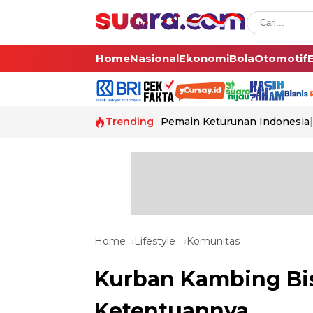
Home
Nasional
Ekonomi
Bola
Otomotif
Trending
Pemain Keturunan Indonesia
Home
Lifestyle
Komunitas
Kurban Kambing Bis
Ketentuannya