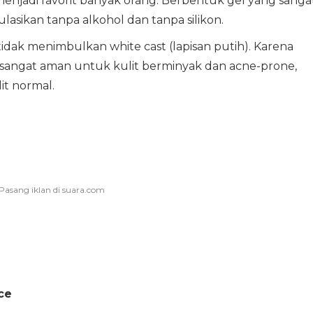
 menjadi favorit banyak orang. Berbentuk gel yang sanga
ulasikan tanpa alkohol dan tanpa silikon.
idak menimbulkan white cast (lapisan putih). Karena
sangat aman untuk kulit berminyak dan acne-prone,
t normal.
ce