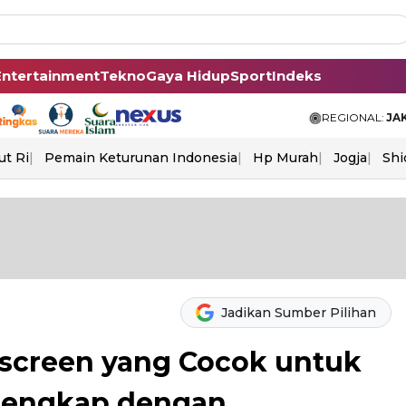
Entertainment
Tekno
Gaya Hidup
Sport
Indeks
REGIONAL:
JA
ut Ri
Pemain Keturunan Indonesia
Hp Murah
Jogja
Shi
Jadikan Sumber Pilihan
screen yang Cocok untuk
 Lengkap dengan