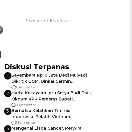
Diskusi Terpanas
Sayembara Rp10 Juta Dedi Mulyadi
1
Dikritik UGM, Dinilai Cermin
Gagalnya Negara Jamin Keamanan
6 Komentar
Harta Kekayaan Iptu Setya Budi Dias,
2
Oknum KPK Pemeras Bupati
Pemalang
2 Komentar
Bernafsu Kalahkan Timnas
3
Indonesia, Pelatih Vietnam
Berencana Pakai Jimat di Pakansari
1 Komentar
Mengenal Lisda Cancer, Perwira
4