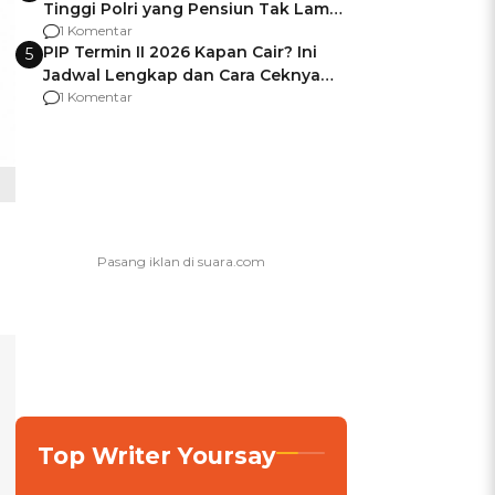
Tinggi Polri yang Pensiun Tak Lama
Usai Jadi Brigjen
1 Komentar
PIP Termin II 2026 Kapan Cair? Ini
5
Jadwal Lengkap dan Cara Ceknya
agar Dana Tidak Hangus!
1 Komentar
Top Writer Yoursay