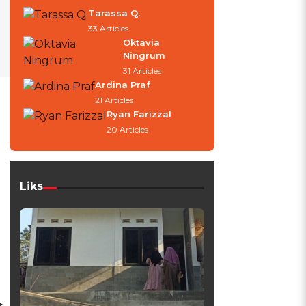
Tarassa Q.
33 Articles
Oktavia
Ningrum
31 Articles
Ardina Praf
21 Articles
Ryan Farizzal
20 Articles
Liks