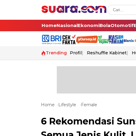
Home
Nasional
Ekonomi
Bola
Otomotif
Trending
Profil
Reshuffle Kabinet
H
Home
Lifestyle
Female
6 Rekomendasi Sun
Semua Jenis Kulit,