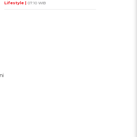
Lifestyle |
07:10 WIB
ni