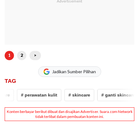
1
2
>
Jadikan Sumber Pilihan
TAG
are
# perawatan kulit
# skincare
# ganti skincare