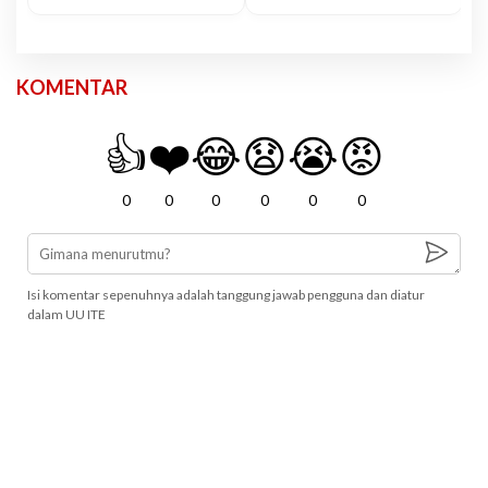
KOMENTAR
👍
❤️
😂
😧
😭
😡
0
0
0
0
0
0
Isi komentar sepenuhnya adalah tanggung jawab pengguna dan diatur
dalam UU ITE