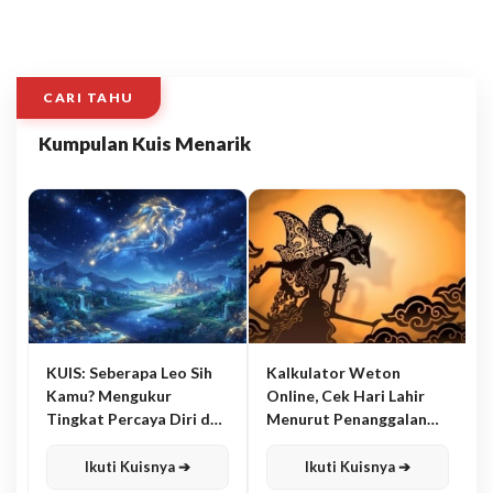
CARI TAHU
Kumpulan Kuis Menarik
KUIS: Seberapa Leo Sih
Kalkulator Weton
Kamu? Mengukur
Online, Cek Hari Lahir
Tingkat Percaya Diri dan
Menurut Penanggalan
Karisma
Jawa
Ikuti Kuisnya ➔
Ikuti Kuisnya ➔