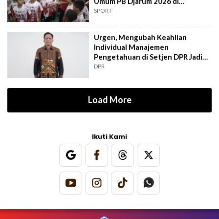
Umum PB Djarum 2026 di
Makassar
SPORT
Urgen, Mengubah Keahlian
Individual Manajemen
Pengetahuan di Setjen DPR Jadi
Kekuatan Institusional
DPR
Load More
Ikuti Kami