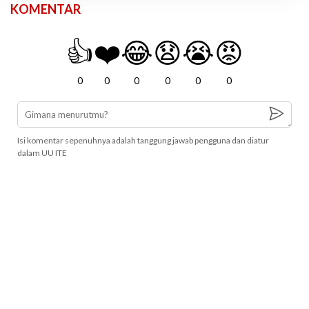
KOMENTAR
👍
❤️
😂
😧
😭
😡
0
0
0
0
0
0
Isi komentar sepenuhnya adalah tanggung jawab pengguna dan diatur
dalam UU ITE