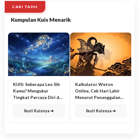
CARI TAHU
Kumpulan Kuis Menarik
KUIS: Seberapa Leo Sih
Kalkulator Weton
Kamu? Mengukur
Online, Cek Hari Lahir
Tingkat Percaya Diri dan
Menurut Penanggalan
Karisma
Jawa
Ikuti Kuisnya ➔
Ikuti Kuisnya ➔