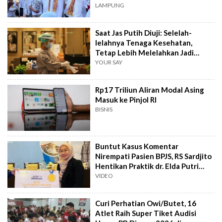
LAMPUNG
Saat Jas Putih Diuji: Selelah-
lelahnya Tenaga Kesehatan,
Tetap Lebih Melelahkan Jadi
Pasien
YOUR SAY
Rp17 Triliun Aliran Modal Asing
Masuk ke Pinjol RI
BISNIS
Buntut Kasus Komentar
Nirempati Pasien BPJS, RS Sardjito
Hentikan Praktik dr. Elda Putri
Rahard
VIDEO
Curi Perhatian Owi/Butet, 16
Atlet Raih Super Tiket Audisi