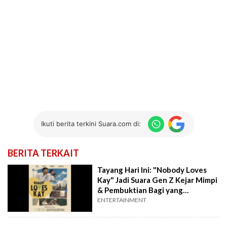
Ikuti berita terkini Suara.com di:
BERITA TERKAIT
Tayang Hari Ini: "Nobody Loves
Kay" Jadi Suara Gen Z Kejar Mimpi
& Pembuktian Bagi yang
Meremehkan
ENTERTAINMENT