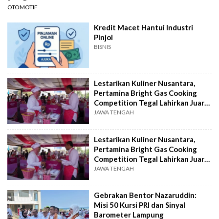
OTOMOTIF
Kredit Macet Hantui Industri
Pinjol
BISNIS
Lestarikan Kuliner Nusantara,
Pertamina Bright Gas Cooking
Competition Tegal Lahirkan Juara
Baru
JAWA TENGAH
Lestarikan Kuliner Nusantara,
Pertamina Bright Gas Cooking
Competition Tegal Lahirkan Juara
Baru
JAWA TENGAH
Gebrakan Bentor Nazaruddin:
Misi 50 Kursi PRI dan Sinyal
Barometer Lampung