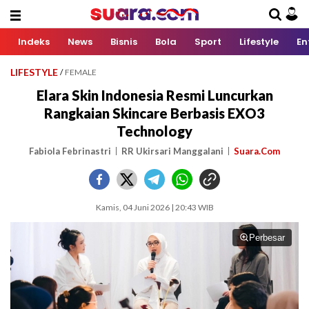
Indeks
News
Bisnis
Bola
Sport
Lifestyle
En
LIFESTYLE
/
FEMALE
Elara Skin Indonesia Resmi Luncurkan
Rangkaian Skincare Berbasis EXO3
Technology
Fabiola Febrinastri
RR Ukirsari Manggalani
Suara.Com
Kamis, 04 Juni 2026 | 20:43 WIB
Perbesar