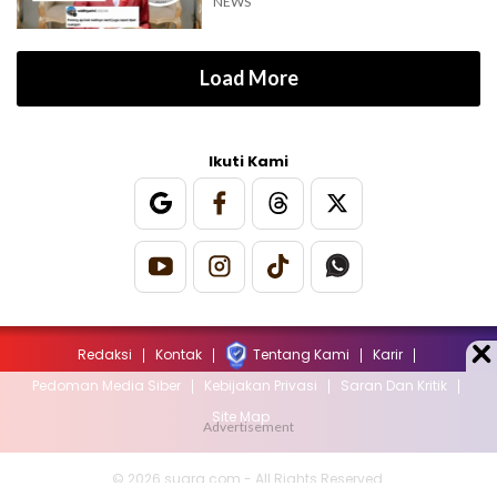
NEWS
Load More
Ikuti Kami
Redaksi
Kontak
Tentang Kami
Karir
Pedoman Media Siber
Kebijakan Privasi
Saran Dan Kritik
Site Map
© 2026 suara.com - All Rights Reserved.