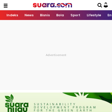
Indeks
News
Bisnis
Bola
Sport
Lifestyle
En