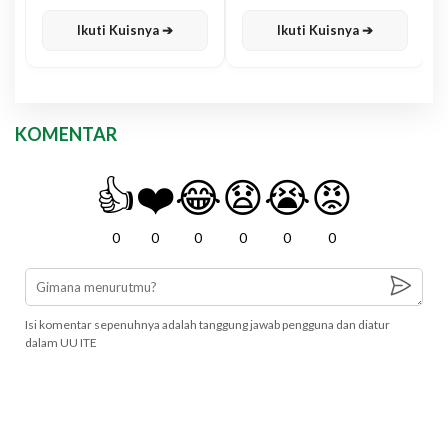
Karisma
Jawa
Ikuti Kuisnya ➔
Ikuti Kuisnya ➔
KOMENTAR
👍
❤️
😂
😧
😭
😡
0
0
0
0
0
0
Isi komentar sepenuhnya adalah tanggung jawab pengguna dan diatur
dalam UU ITE