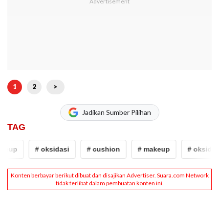
1
2
>
Jadikan Sumber Pilihan
TAG
keup
# oksidasi
# cushion
# makeup
# oksidasi