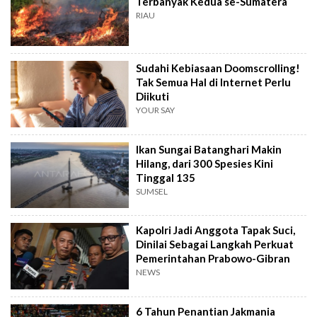
Terbanyak Kedua se-Sumatera
RIAU
Sudahi Kebiasaan Doomscrolling!
Tak Semua Hal di Internet Perlu
Diikuti
YOUR SAY
Ikan Sungai Batanghari Makin
Hilang, dari 300 Spesies Kini
Tinggal 135
SUMSEL
Kapolri Jadi Anggota Tapak Suci,
Dinilai Sebagai Langkah Perkuat
Pemerintahan Prabowo-Gibran
NEWS
6 Tahun Penantian Jakmania