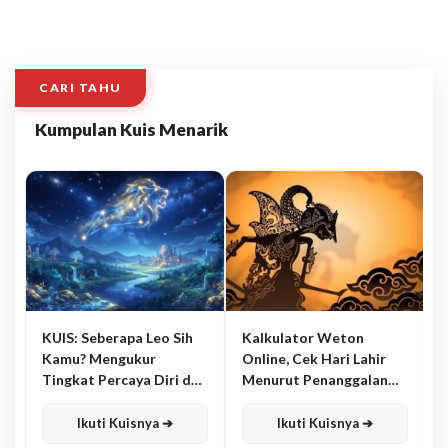
CARI TAHU
Kumpulan Kuis Menarik
KUIS: Seberapa Leo Sih
Kalkulator Weton
Kamu? Mengukur
Online, Cek Hari Lahir
Tingkat Percaya Diri dan
Menurut Penanggalan
Karisma
Jawa
Ikuti Kuisnya ➔
Ikuti Kuisnya ➔