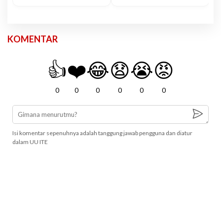
KOMENTAR
👍
❤️
😂
😧
😭
😡
0
0
0
0
0
0
Isi komentar sepenuhnya adalah tanggung jawab pengguna dan diatur
dalam UU ITE