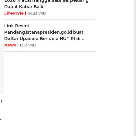
2026: Macan hingga Babi Berpeluang
Dapat Kabar Baik
Lifestyle |
06:23 WIB
Link Resmi
Pandang.istanapresiden.go.id buat
Daftar Upacara Bendera HUT RI di
Istana Negara
News |
12:13 WIB
or
L