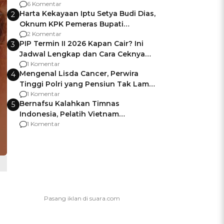
Gagalnya Negara Jamin Keamanan
6 Komentar
Harta Kekayaan Iptu Setya Budi Dias,
2
Oknum KPK Pemeras Bupati
Pemalang
2 Komentar
PIP Termin II 2026 Kapan Cair? Ini
3
Jadwal Lengkap dan Cara Ceknya
agar Dana Tidak Hangus!
1 Komentar
Mengenal Lisda Cancer, Perwira
4
Tinggi Polri yang Pensiun Tak Lama
Usai Jadi Brigjen
1 Komentar
Bernafsu Kalahkan Timnas
5
Indonesia, Pelatih Vietnam
Berencana Pakai Jimat di Pakansari
1 Komentar