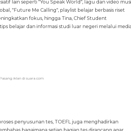
atif lain seperti "You Speak World", lagu dan video mus
, "Future Me Calling", playlist belajar berbasis riset
gkatkan fokus, hingga Tina, Chief Student
s belajar dan informasi studi luar negeri melalui medi
oses penyusunan tes, TOEFL juga menghadirkan
embahas bagaimana setiap bagian tes dirancang agar