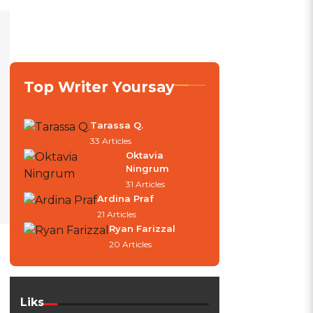
Top Writer Yoursay
Tarassa Q.
33 Articles
Oktavia
Ningrum
31 Articles
Ardina Praf
21 Articles
Ryan Farizzal
20 Articles
Liks