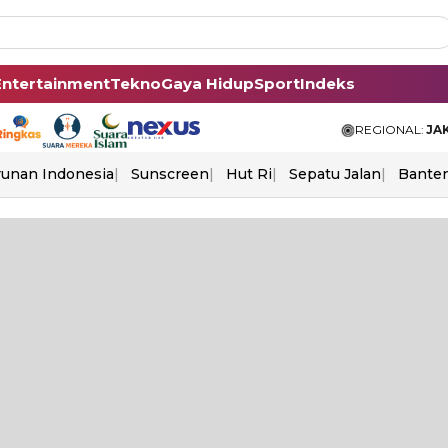
Entertainment
Tekno
Gaya Hidup
Sport
Indeks
REGIONAL:
JA
unan Indonesia
Sunscreen
Hut Ri
Sepatu Jalan
Bante