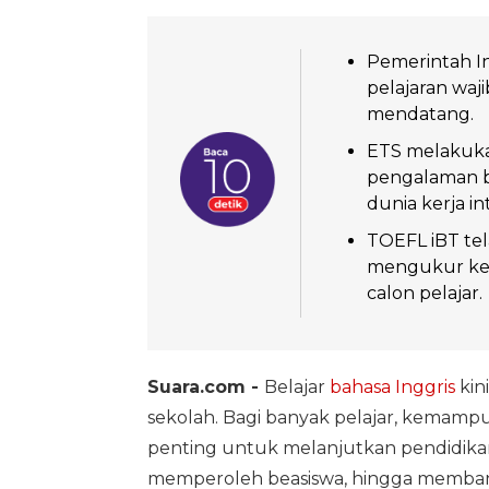
Pemerintah I
pelajaran waj
mendatang.
ETS melakuka
pengalaman b
dunia kerja in
TOEFL iBT tela
mengukur kem
calon pelajar.
Suara.com -
Belajar
bahasa Inggris
kin
sekolah. Bagi banyak pelajar, kemampu
penting untuk melanjutkan pendidikan 
memperoleh beasiswa, hingga membang