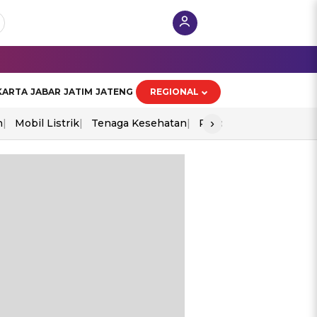
KARTA
JABAR
JATIM
JATENG
REGIONAL
›
n
Mobil Listrik
Tenaga Kesehatan
Piala Aff 2026
Ekono