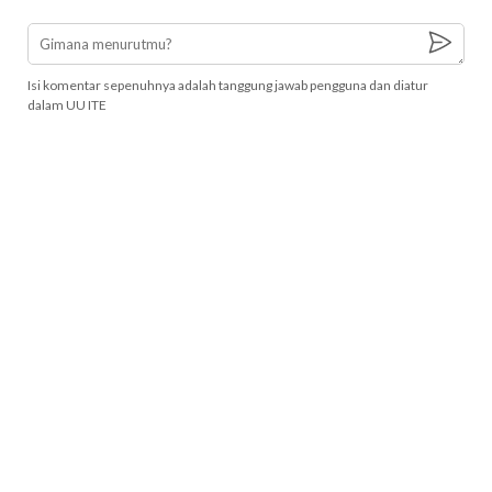
Isi komentar sepenuhnya adalah tanggung jawab pengguna dan diatur
dalam UU ITE