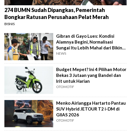
274 BUMN Sudah Dipangkas, Pemerintah
Bongkar Ratusan Perusahaan Pelat Merah
BISNIS
Gibran di Gayo Lues: Kondisi
Alamnya Begini, Normalisasi
Sungai Itu Lebih Mahal dari Bikin
Jembatan
NEWS
Budget Mepet? Ini 4 Pilihan Motor
Bekas 3 Jutaan yang Bandel dan
Irit untuk Harian
OTOMOTIF
Menko Airlangga Hartarto Pantau
SUV Hybrid JETOUR T2 i-DM di
GIIAS 2026
OTOMOTIF