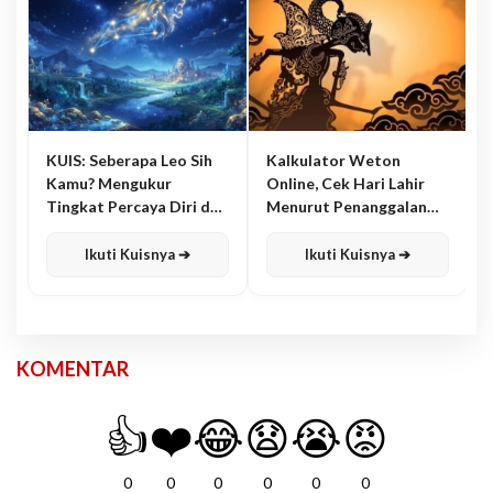
KUIS: Seberapa Leo Sih
Kalkulator Weton
Kamu? Mengukur
Online, Cek Hari Lahir
Tingkat Percaya Diri dan
Menurut Penanggalan
Karisma
Jawa
Ikuti Kuisnya ➔
Ikuti Kuisnya ➔
KOMENTAR
👍
❤️
😂
😧
😭
😡
0
0
0
0
0
0