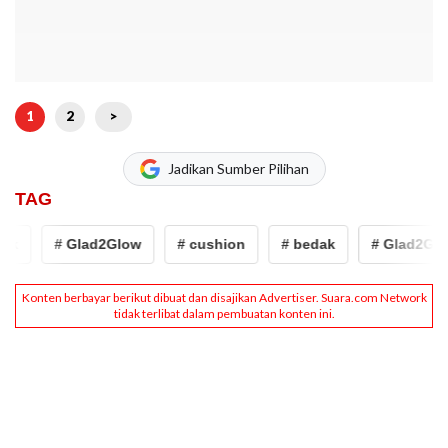
1
2
>
Jadikan Sumber Pilihan
TAG
ak
# Glad2Glow
# cushion
# bedak
# Glad2Glo