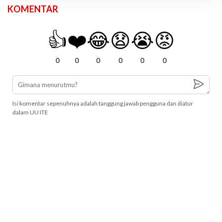
KOMENTAR
👍
❤️
😂
😧
😭
😡
0
0
0
0
0
0
Isi komentar sepenuhnya adalah tanggung jawab pengguna dan diatur
dalam UU ITE