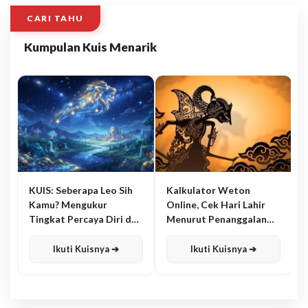
CARI TAHU
Kumpulan Kuis Menarik
KUIS: Seberapa Leo Sih
Kalkulator Weton
Kamu? Mengukur
Online, Cek Hari Lahir
Tingkat Percaya Diri dan
Menurut Penanggalan
Karisma
Jawa
Ikuti Kuisnya ➔
Ikuti Kuisnya ➔