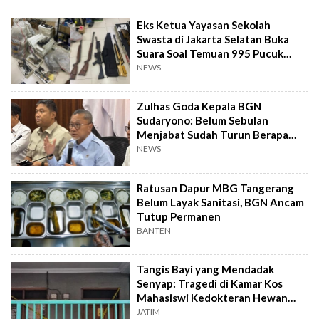
Eks Ketua Yayasan Sekolah
Swasta di Jakarta Selatan Buka
Suara Soal Temuan 995 Pucuk
Senjata Api
NEWS
Zulhas Goda Kepala BGN
Sudaryono: Belum Sebulan
Menjabat Sudah Turun Berapa
Kilo?
NEWS
Ratusan Dapur MBG Tangerang
Belum Layak Sanitasi, BGN Ancam
Tutup Permanen
BANTEN
Tangis Bayi yang Mendadak
Senyap: Tragedi di Kamar Kos
Mahasiswi Kedokteran Hewan
Surabaya
JATIM