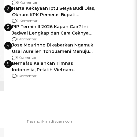
Gagalnya Negara Jamin Keamanan
6 Komentar
Harta Kekayaan Iptu Setya Budi Dias,
2
Oknum KPK Pemeras Bupati
Pemalang
2 Komentar
PIP Termin II 2026 Kapan Cair? Ini
3
Jadwal Lengkap dan Cara Ceknya
agar Dana Tidak Hangus!
1 Komentar
Jose Mourinho Dikabarkan Ngamuk
4
Usai Aurelien Tchouameni Menuju
Manchester United
1 Komentar
Bernafsu Kalahkan Timnas
5
Indonesia, Pelatih Vietnam
Berencana Pakai Jimat di Pakansari
1 Komentar