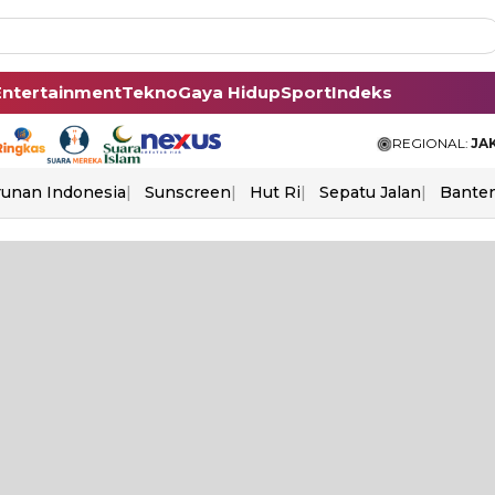
Entertainment
Tekno
Gaya Hidup
Sport
Indeks
REGIONAL:
JA
unan Indonesia
Sunscreen
Hut Ri
Sepatu Jalan
Bante