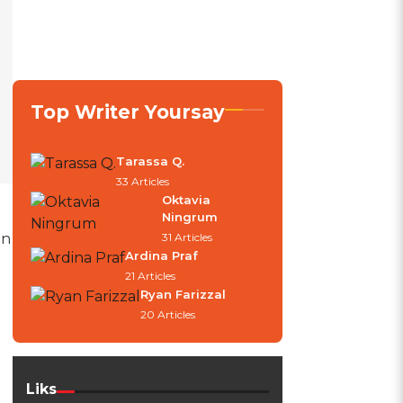
Top Writer Yoursay
Tarassa Q.
33 Articles
Oktavia
Ningrum
an
31 Articles
Ardina Praf
21 Articles
Ryan Farizzal
20 Articles
Liks