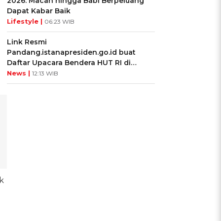
2026: Macan hingga Babi Berpeluang
Dapat Kabar Baik
Lifestyle |
06:23 WIB
Link Resmi
Pandang.istanapresiden.go.id buat
Daftar Upacara Bendera HUT RI di
Istana Negara
News |
12:13 WIB
k