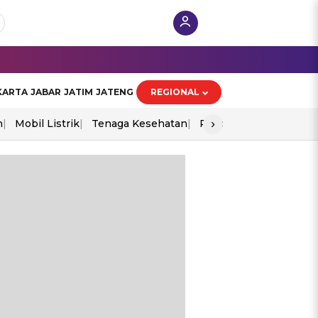
KARTA
JABAR
JATIM
JATENG
REGIONAL
›
n
Mobil Listrik
Tenaga Kesehatan
Piala Aff 2026
Ekono