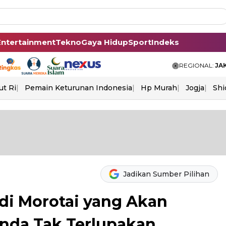
Entertainment
Tekno
Gaya Hidup
Sport
Indeks
REGIONAL:
JA
ut Ri
Pemain Keturunan Indonesia
Hp Murah
Jogja
Shi
Jadikan Sumber Pilihan
di Morotai yang Akan
nda Tak Terlupakan