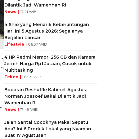
Dilantik Jadi Wamenhan RI
News |
17:21 WIB
4 Shio yang Menarik Keberuntungan
Hari Ini 5 Agustus 2026: Segalanya
Berjalan Lancar
Lifestyle |
06:37 WIB
4 HP Redmi Memori 256 GB dan Kamera
uh
Jernih Harga Rp1 Jutaan, Cocok untuk
ah
Multitasking
Tekno |
09:29 WIB
Bocoran Reshuffle Kabinet Agustus:
Norman Joesoef Bakal Dilantik Jadi
Wamenhan RI
ku
News |
17:49 WIB
Jalan Santai Cocoknya Pakai Sepatu
Apa? Ini 6 Produk Lokal yang Nyaman
Buat 17 Agustusan