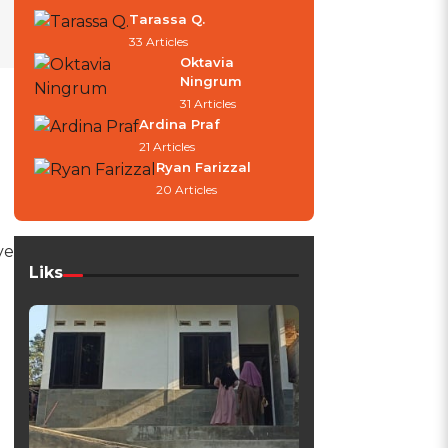
Tarassa Q.
33 Articles
Oktavia
Ningrum
31 Articles
Ardina Praf
21 Articles
Ryan Farizzal
20 Articles
ve
Liks