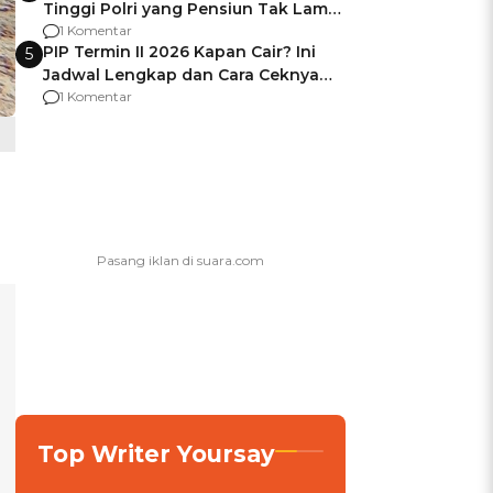
Tinggi Polri yang Pensiun Tak Lama
Usai Jadi Brigjen
1 Komentar
PIP Termin II 2026 Kapan Cair? Ini
5
Jadwal Lengkap dan Cara Ceknya
agar Dana Tidak Hangus!
1 Komentar
Top Writer Yoursay