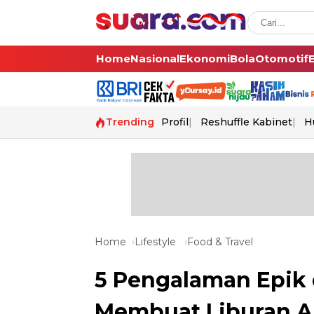
Home
Nasional
Ekonomi
Bola
Otomotif
Trending
Profil
Reshuffle Kabinet
H
Home
Lifestyle
Food & Travel
5 Pengalaman Epik 
Membuat Liburan A