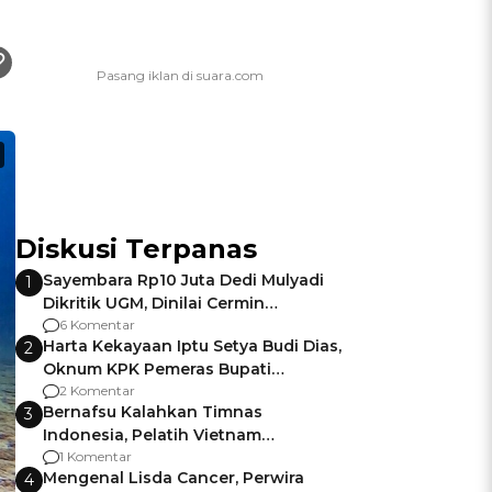
Diskusi Terpanas
Sayembara Rp10 Juta Dedi Mulyadi
1
Dikritik UGM, Dinilai Cermin
Gagalnya Negara Jamin Keamanan
6 Komentar
Harta Kekayaan Iptu Setya Budi Dias,
2
Oknum KPK Pemeras Bupati
Pemalang
2 Komentar
Bernafsu Kalahkan Timnas
3
Indonesia, Pelatih Vietnam
Berencana Pakai Jimat di Pakansari
1 Komentar
Mengenal Lisda Cancer, Perwira
4