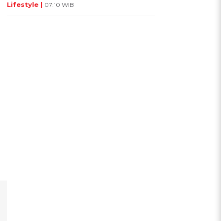
Lifestyle |
07:10 WIB