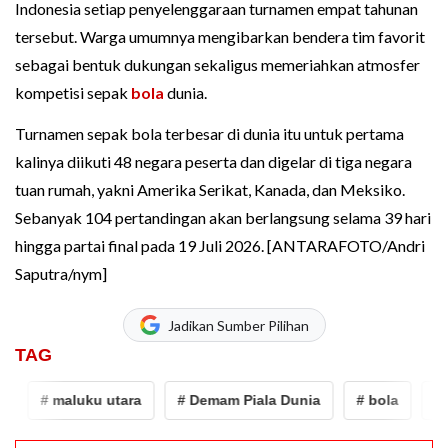
Indonesia setiap penyelenggaraan turnamen empat tahunan
tersebut. Warga umumnya mengibarkan bendera tim favorit
sebagai bentuk dukungan sekaligus memeriahkan atmosfer
kompetisi sepak
bola
dunia.
Turnamen sepak bola terbesar di dunia itu untuk pertama
kalinya diikuti 48 negara peserta dan digelar di tiga negara
tuan rumah, yakni Amerika Serikat, Kanada, dan Meksiko.
Sebanyak 104 pertandingan akan berlangsung selama 39 hari
hingga partai final pada 19 Juli 2026. [ANTARAFOTO/Andri
Saputra/nym]
Jadikan Sumber Pilihan
TAG
# maluku utara
# Demam Piala Dunia
# bola
# bola