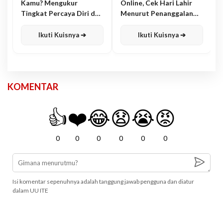
Kamu? Mengukur
Online, Cek Hari Lahir
Tingkat Percaya Diri dan
Menurut Penanggalan
Karisma
Jawa
Ikuti Kuisnya ➔
Ikuti Kuisnya ➔
KOMENTAR
👍
❤️
😂
😧
😭
😡
0
0
0
0
0
0
Isi komentar sepenuhnya adalah tanggung jawab pengguna dan diatur
dalam UU ITE