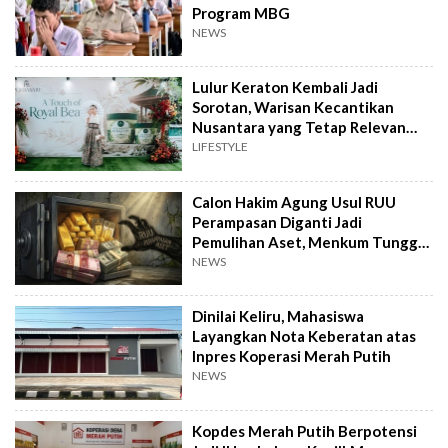
Program MBG
NEWS
Lulur Keraton Kembali Jadi
Sorotan, Warisan Kecantikan
Nusantara yang Tetap Relevan
hingga Kini
LIFESTYLE
Calon Hakim Agung Usul RUU
Perampasan Diganti Jadi
Pemulihan Aset, Menkum Tunggu
Langkah DPR
NEWS
Dinilai Keliru, Mahasiswa
Layangkan Nota Keberatan atas
Inpres Koperasi Merah Putih
NEWS
Kopdes Merah Putih Berpotensi