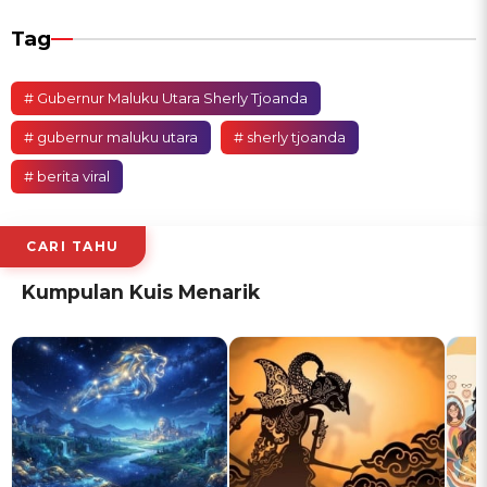
Tag
# Gubernur Maluku Utara Sherly Tjoanda
# gubernur maluku utara
# sherly tjoanda
# berita viral
CARI TAHU
Kumpulan Kuis Menarik