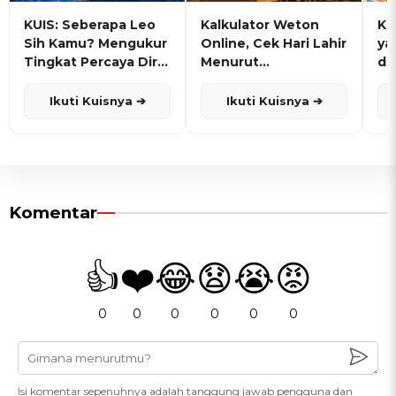
KUIS: Seberapa Leo
Kalkulator Weton
KU
Sih Kamu? Mengukur
Online, Cek Hari Lahir
ya
Tingkat Percaya Diri
Menurut
de
dan Karisma
Penanggalan Jawa
Ikuti Kuisnya ➔
Ikuti Kuisnya ➔
Komentar
👍
❤️
😂
😧
😭
😡
0
0
0
0
0
0
Isi komentar sepenuhnya adalah tanggung jawab pengguna dan