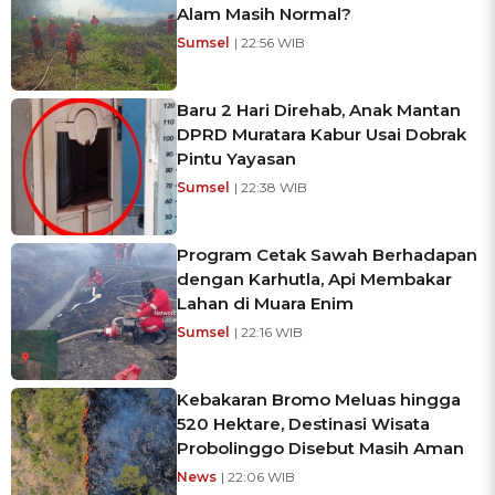
Alam Masih Normal?
Sumsel
| 22:56 WIB
Baru 2 Hari Direhab, Anak Mantan
DPRD Muratara Kabur Usai Dobrak
Pintu Yayasan
Sumsel
| 22:38 WIB
Program Cetak Sawah Berhadapan
dengan Karhutla, Api Membakar
Lahan di Muara Enim
Sumsel
| 22:16 WIB
Kebakaran Bromo Meluas hingga
520 Hektare, Destinasi Wisata
Probolinggo Disebut Masih Aman
News
| 22:06 WIB