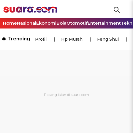
Home
Nasional
Ekonomi
Bola
Otomotif
Entertainment
Tekn
🔥 Trending
Profil
Hp Murah
Feng Shui