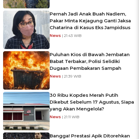
Pernah Jadi Anak Buah Nadiem,
Pakar Minta Kejagung Ganti Jaksa
Chatarina di Kasus Eks Jampidsus
News
| 21:43 WIB
Puluhan Kios di Bawah Jembatan
Babat Terbakar, Polisi Selidiki
Dugaan Pembakaran Sampah
News
| 21:39 WIB
30 Ribu Kopdes Merah Putih
Dikebut Sebelum 17 Agustus, Siapa
yang Akan Mengelola?
News
| 21:11 WIB
Bangga! Prestasi Apik Ditorehkan