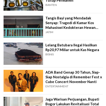
Tutup Permanen
BANTEN
Tangis Bayi yang Mendadak
Senyap: Tragedi di Kamar Kos
Mahasiswi Kedokteran Hewan
Surabaya
JATIM
Lelang Batubara Ilegal Hasilkan
Rp20,97 Miliar untuk Kas Negara
BISNIS
ADA Band Genap 30 Tahun, Siap-
Siap Nostalgia di Remember Fest x
Cube Concert November Nanti
ENTERTAINMENT
Jaga Warisan Perjuangan, Bupati
Bogor Lakukan Revitalisasi Total