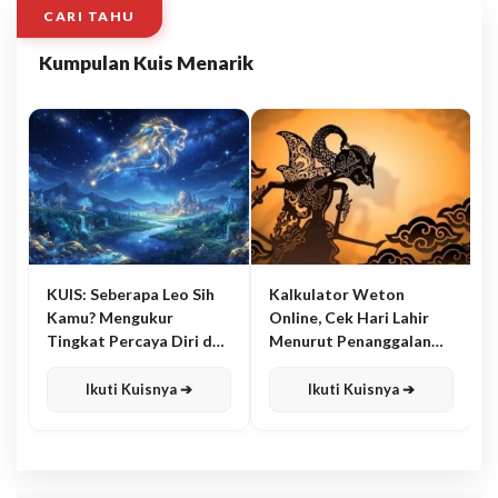
CARI TAHU
Kumpulan Kuis Menarik
KUIS: Seberapa Leo Sih
Kalkulator Weton
Kamu? Mengukur
Online, Cek Hari Lahir
Tingkat Percaya Diri dan
Menurut Penanggalan
Karisma
Jawa
Ikuti Kuisnya ➔
Ikuti Kuisnya ➔