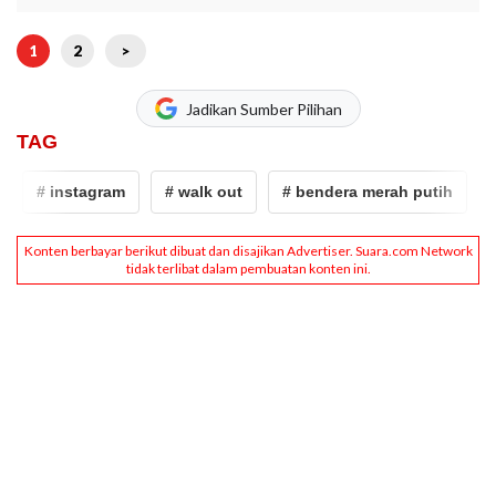
1
2
>
Jadikan Sumber Pilihan
TAG
# instagram
# walk out
# bendera merah putih
# s