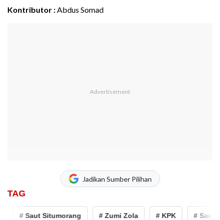
Kontributor :
Abdus Somad
Jadikan Sumber Pilihan
TAG
# Saut Situmorang
# Zumi Zola
# KPK
# Saut S