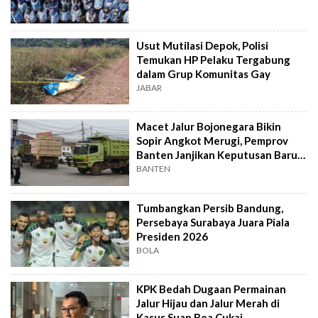
Usut Mutilasi Depok, Polisi
Temukan HP Pelaku Tergabung
dalam Grup Komunitas Gay
JABAR
Macet Jalur Bojonegara Bikin
Sopir Angkot Merugi, Pemprov
Banten Janjikan Keputusan Baru 4
Hari Lagi
BANTEN
Tumbangkan Persib Bandung,
Persebaya Surabaya Juara Piala
Presiden 2026
BOLA
KPK Bedah Dugaan Permainan
Jalur Hijau dan Jalur Merah di
Kasus Suap Bea Cukai