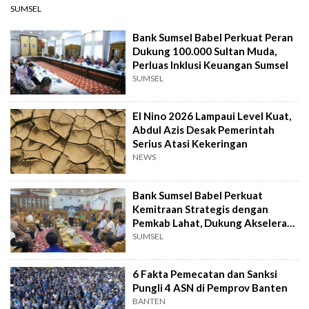
SUMSEL
Bank Sumsel Babel Perkuat Peran
Dukung 100.000 Sultan Muda,
Perluas Inklusi Keuangan Sumsel
SUMSEL
El Nino 2026 Lampaui Level Kuat,
Abdul Azis Desak Pemerintah
Serius Atasi Kekeringan
NEWS
Bank Sumsel Babel Perkuat
Kemitraan Strategis dengan
Pemkab Lahat, Dukung Akselerasi
Ekonomi Daerah
SUMSEL
6 Fakta Pemecatan dan Sanksi
Pungli 4 ASN di Pemprov Banten
BANTEN