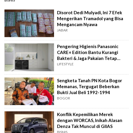
BISNIS
Disorot Dedi Mulyadi, Ini 7 Efek
Mengerikan Tramadol yang Bisa
Mengancam Nyawa
JABAR
Pengering Higienis Panasonic
CARE+ Edition Bantu Kurangi
Bakteri & Jaga Pakaian Tetap
Bersih
LIFESTYLE
Sengketa Tanah PN Kota Bogor
Memanas, Tergugat Beberkan
Bukti Jual Beli 1992-1994
BOGOR
Konflik Kepemilikan Merek
dengan WORCAS, Inikah Alasan
Denza Tak Muncul di GIIAS
BISNIS