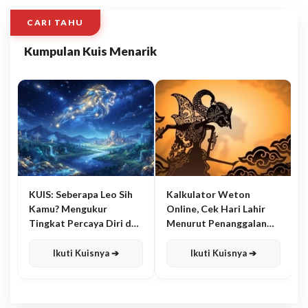
CARI TAHU
Kumpulan Kuis Menarik
KUIS: Seberapa Leo Sih
Kalkulator Weton
Kamu? Mengukur
Online, Cek Hari Lahir
Tingkat Percaya Diri dan
Menurut Penanggalan
Karisma
Jawa
Ikuti Kuisnya ➔
Ikuti Kuisnya ➔