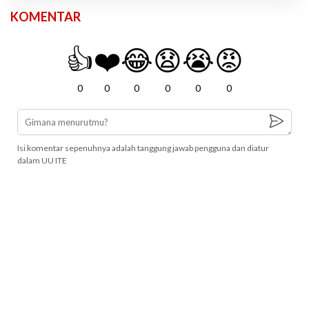
KOMENTAR
👍
❤️
😂
😧
😭
😡
0
0
0
0
0
0
Isi komentar sepenuhnya adalah tanggung jawab pengguna dan diatur
dalam UU ITE