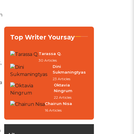
n
Top Writer Yoursay
t
Tarassa Q.
30 Articles
,
Dini
Sukmaningtyas
23 Articles
a
Oktavia
Ningrum
22 Articles
Chairun Nisa
16 Articles
n