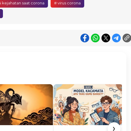
i kejahatan saat corona
# virus corona
❯