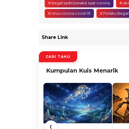
# begal sadis beraksi saat corona
# aks
# virus corona covid-19
# Pelaku Begal
Share Link
CARI TAHU
Kumpulan Kuis Menarik
❮