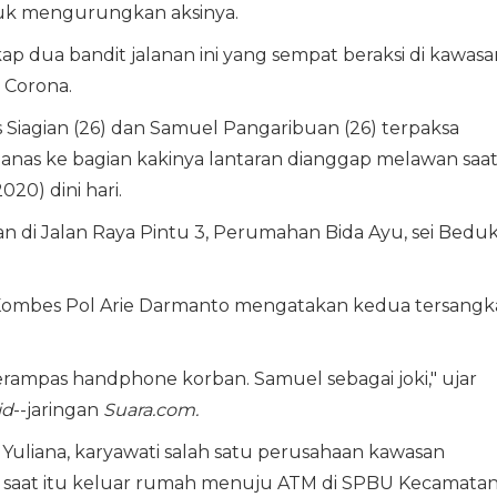
tuk mengurungkan aksinya.
ap dua bandit jalanan ini yang sempat beraksi di kawasa
 Corona.
 Siagian (26) dan Samuel Pangaribuan (26) terpaksa
nas ke bagian kakinya lantaran dianggap melawan saa
20) dini hari.
i Jalan Raya Pintu 3, Perumahan Bida Ayu, sei Beduk
 Kombes Pol Arie Darmanto mengatakan kedua tersangk
rampas handphone korban. Samuel sebagai joki," ujar
id
--jaringan
Suara.com.
a Yuliana, karyawati salah satu perusahaan kawasan
t saat itu keluar rumah menuju ATM di SPBU Kecamata