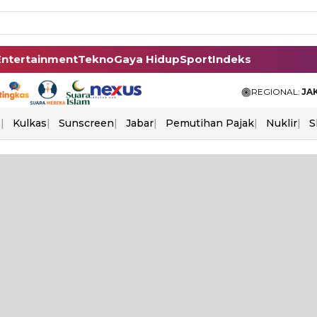
Entertainment
Tekno
Gaya Hidup
Sport
Indeks
REGIONAL:
JA
s
Kulkas
Sunscreen
Jabar
Pemutihan Pajak
Nuklir
S