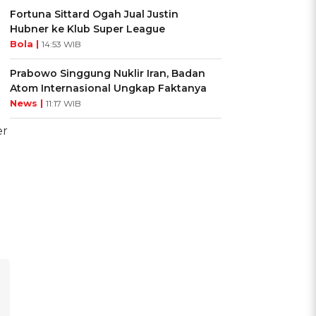
Fortuna Sittard Ogah Jual Justin
Hubner ke Klub Super League
Bola |
14:53 WIB
Prabowo Singgung Nuklir Iran, Badan
Atom Internasional Ungkap Faktanya
News |
11:17 WIB
er