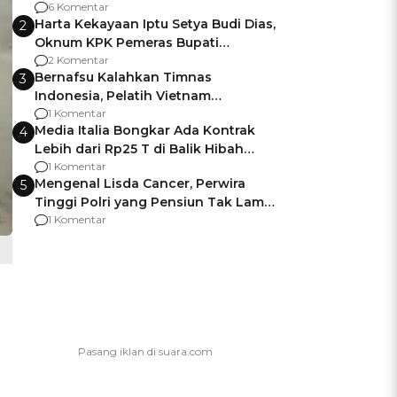
Gagalnya Negara Jamin Keamanan
6 Komentar
Harta Kekayaan Iptu Setya Budi Dias,
2
Oknum KPK Pemeras Bupati
Pemalang
2 Komentar
Bernafsu Kalahkan Timnas
3
Indonesia, Pelatih Vietnam
Berencana Pakai Jimat di Pakansari
1 Komentar
Media Italia Bongkar Ada Kontrak
4
Lebih dari Rp25 T di Balik Hibah
Kapal Induk Giuseppe Garibaldi
1 Komentar
Mengenal Lisda Cancer, Perwira
5
Tinggi Polri yang Pensiun Tak Lama
Usai Jadi Brigjen
1 Komentar