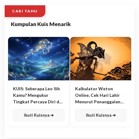
CARI TAHU
Kumpulan Kuis Menarik
KUIS: Seberapa Leo Sih
Kalkulator Weton
Kamu? Mengukur
Online, Cek Hari Lahir
Tingkat Percaya Diri dan
Menurut Penanggalan
Karisma
Jawa
Ikuti Kuisnya ➔
Ikuti Kuisnya ➔