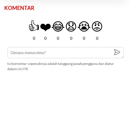
KOMENTAR
👍
❤️
😂
😧
😭
😡
0
0
0
0
0
0
Isi komentar sepenuhnya adalah tanggung jawab pengguna dan diatur
dalam UU ITE