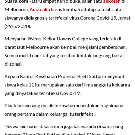
Suara.com -
Baru empat hari dibuka, salah satu
sekolah
di
Melbourne,
Australia
harus kembali ditutup setelah satu
siswanya didiagnosis terinfeksi virus Corona Covid-19, Jumat
(29/5/2020).
Menyadur
9News
, Keilor Downs College yang terletak di
barat laut Melbourne akan kembali menjalani pembersihan.
Semua murid dan staf yang terlibat kontak langsung bakal
diisolasi.
Kepala Kantor Kesehatan Profesor Brett Sutton menyebut
siswa kelas 11 itu merupakan satu dari lima anggota keluarga
yang dinyatakan terinfeksi Covid-19.
Pihak berwenang masih berusaha menentukan bagaimana
orang pertama dalam keluarga itu terinfeksi.
"Siswa lain harus dikarantina juga karena ada di satu ruang
bersama," kata Prof. Sutton dikutip dari
9News
, Jumat