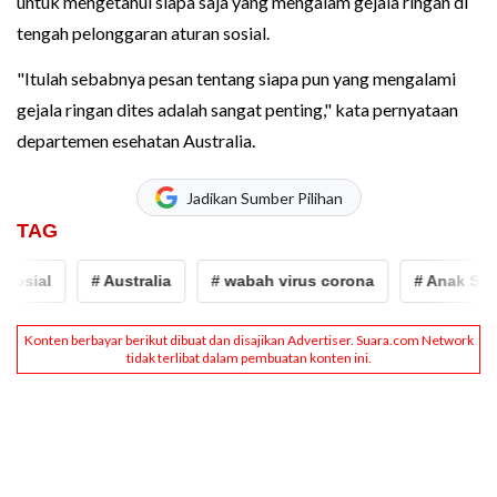
untuk mengetahui siapa saja yang mengalam gejala ringan di
tengah pelonggaran aturan sosial.
"Itulah sebabnya pesan tentang siapa pun yang mengalami
gejala ringan dites adalah sangat penting," kata pernyataan
departemen esehatan Australia.
Jadikan Sumber Pilihan
TAG
sial
# Australia
# wabah virus corona
# Anak Sekol