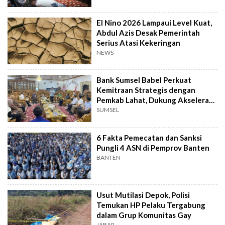
El Nino 2026 Lampaui Level Kuat,
Abdul Azis Desak Pemerintah
Serius Atasi Kekeringan
NEWS
Bank Sumsel Babel Perkuat
Kemitraan Strategis dengan
Pemkab Lahat, Dukung Akselerasi
Ekonomi Daerah
SUMSEL
6 Fakta Pemecatan dan Sanksi
Pungli 4 ASN di Pemprov Banten
BANTEN
Usut Mutilasi Depok, Polisi
Temukan HP Pelaku Tergabung
dalam Grup Komunitas Gay
JABAR