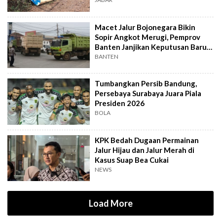
Macet Jalur Bojonegara Bikin
Sopir Angkot Merugi, Pemprov
Banten Janjikan Keputusan Baru 4
Hari Lagi
BANTEN
Tumbangkan Persib Bandung,
Persebaya Surabaya Juara Piala
Presiden 2026
BOLA
KPK Bedah Dugaan Permainan
Jalur Hijau dan Jalur Merah di
Kasus Suap Bea Cukai
NEWS
Load More