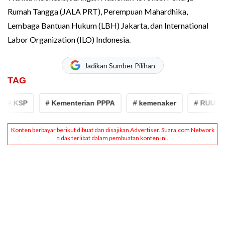
Rumah Tangga (JALA PRT), Perempuan Mahardhika,
Lembaga Bantuan Hukum (LBH) Jakarta, dan International
Labor Organization (ILO) Indonesia.
Jadikan Sumber Pilihan
TAG
# KSP
# Kementerian PPPA
# kemenaker
# RUU PPR