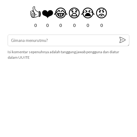
👍
❤️
😂
😧
😭
😡
0
0
0
0
0
0
Isi komentar sepenuhnya adalah tanggung jawab pengguna dan diatur
dalam UU ITE