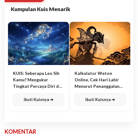
Kumpulan Kuis Menarik
KUIS: Seberapa Leo Sih
Kalkulator Weton
Kamu? Mengukur
Online, Cek Hari Lahir
Tingkat Percaya Diri dan
Menurut Penanggalan
Karisma
Jawa
Ikuti Kuisnya ➔
Ikuti Kuisnya ➔
KOMENTAR