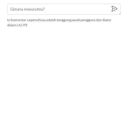
Isi komentar sepenuhnya adalah tanggung jawab pengguna dan diatur
dalam UU ITE