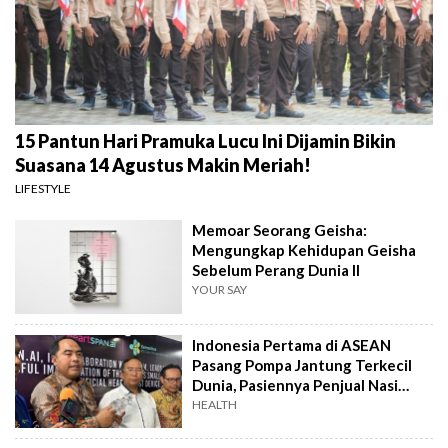
15 Pantun Hari Pramuka Lucu Ini Dijamin Bikin
Suasana 14 Agustus Makin Meriah!
LIFESTYLE
Memoar Seorang Geisha:
Mengungkap Kehidupan Geisha
Sebelum Perang Dunia II
YOUR SAY
Indonesia Pertama di ASEAN
Pasang Pompa Jantung Terkecil
Dunia, Pasiennya Penjual Nasi
Uduk
HEALTH