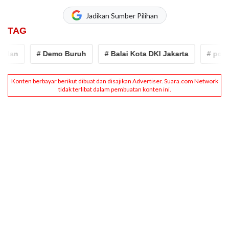
Jadikan Sumber Pilihan
TAG
# Demo Buruh
# Balai Kota DKI Jakarta
# polres met