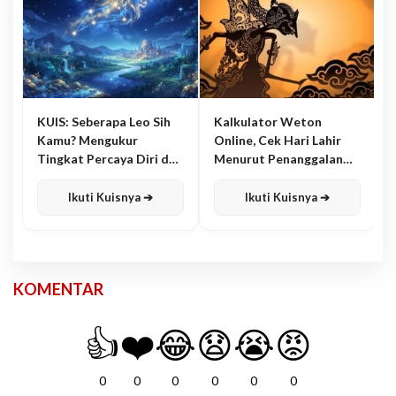
KUIS: Seberapa Leo Sih
Kalkulator Weton
Kamu? Mengukur
Online, Cek Hari Lahir
Tingkat Percaya Diri dan
Menurut Penanggalan
Karisma
Jawa
Ikuti Kuisnya ➔
Ikuti Kuisnya ➔
KOMENTAR
👍
❤️
😂
😧
😭
😡
0
0
0
0
0
0