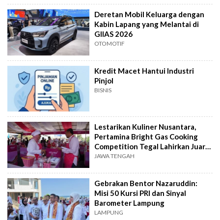
Deretan Mobil Keluarga dengan
Kabin Lapang yang Melantai di
GIIAS 2026
OTOMOTIF
Kredit Macet Hantui Industri
Pinjol
BISNIS
Lestarikan Kuliner Nusantara,
Pertamina Bright Gas Cooking
Competition Tegal Lahirkan Juara
Baru
JAWA TENGAH
Gebrakan Bentor Nazaruddin:
Misi 50 Kursi PRI dan Sinyal
Barometer Lampung
LAMPUNG