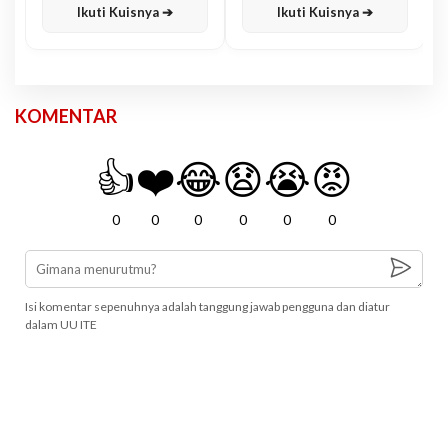
Ikuti Kuisnya ➔
Ikuti Kuisnya ➔
KOMENTAR
👍
❤️
😂
😧
😭
😡
0
0
0
0
0
0
Isi komentar sepenuhnya adalah tanggung jawab pengguna dan diatur
dalam UU ITE