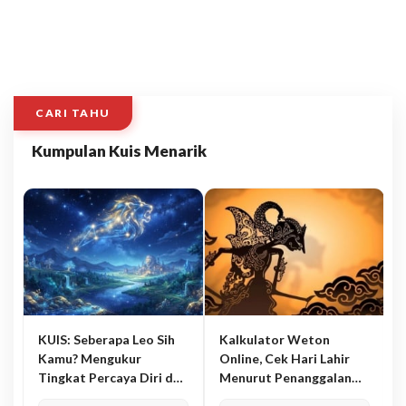
CARI TAHU
Kumpulan Kuis Menarik
KUIS: Seberapa Leo Sih
Kalkulator Weton
Kamu? Mengukur
Online, Cek Hari Lahir
Tingkat Percaya Diri dan
Menurut Penanggalan
Karisma
Jawa