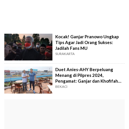
Kocak! Ganjar Pranowo Ungkap
Tips Agar Jadi Orang Sukses:
Jadilah Fans MU
SURAKARTA
Duet Anies-AHY Berpeluang
Menang di Pilpres 2024,
Pengamat: Ganjar dan Khofifah
Bisa Jadi Lawan Terkuat
BEKACI