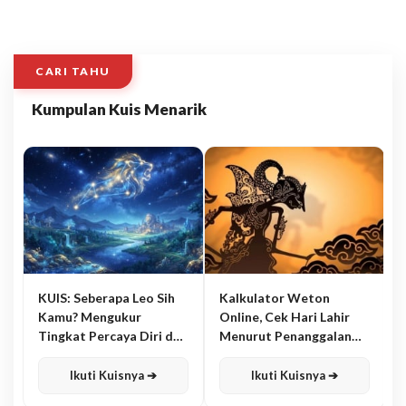
CARI TAHU
Kumpulan Kuis Menarik
KUIS: Seberapa Leo Sih
Kalkulator Weton
Kamu? Mengukur
Online, Cek Hari Lahir
Tingkat Percaya Diri dan
Menurut Penanggalan
Karisma
Jawa
Ikuti Kuisnya ➔
Ikuti Kuisnya ➔