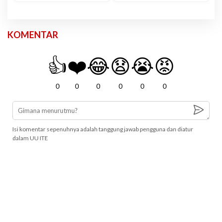
KOMENTAR
👍
❤️
😂
😧
😭
😡
0
0
0
0
0
0
Isi komentar sepenuhnya adalah tanggung jawab pengguna dan diatur
dalam UU ITE