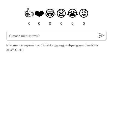
👍
❤️
😂
😧
😭
😡
0
0
0
0
0
0
Isi komentar sepenuhnya adalah tanggung jawab pengguna dan diatur
dalam UU ITE