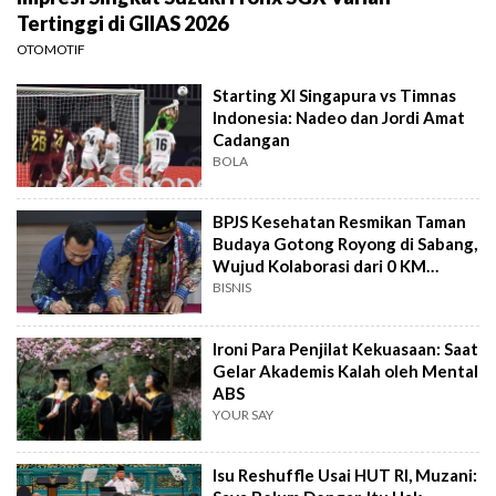
Tertinggi di GIIAS 2026
OTOMOTIF
Starting XI Singapura vs Timnas
Indonesia: Nadeo dan Jordi Amat
Cadangan
BOLA
BPJS Kesehatan Resmikan Taman
Budaya Gotong Royong di Sabang,
Wujud Kolaborasi dari 0 KM
Indonesia
BISNIS
Ironi Para Penjilat Kekuasaan: Saat
Gelar Akademis Kalah oleh Mental
ABS
YOUR SAY
Isu Reshuffle Usai HUT RI, Muzani: