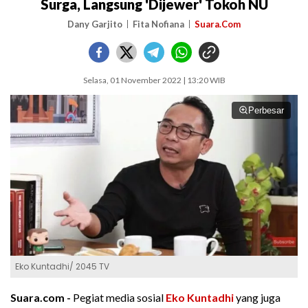
Surga, Langsung 'Dijewer' Tokoh NU
Dany Garjito
Fita Nofiana
Suara.Com
Selasa, 01 November 2022 | 13:20 WIB
Perbesar
Eko Kuntadhi/ 2045 TV
Suara.com -
Pegiat media sosial
Eko Kuntadhi
yang juga