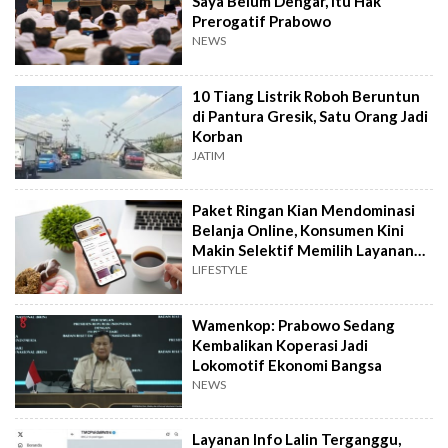
Saya Belum Dengar, Itu Hak
Prerogatif Prabowo
NEWS
10 Tiang Listrik Roboh Beruntun
di Pantura Gresik, Satu Orang Jadi
Korban
JATIM
Paket Ringan Kian Mendominasi
Belanja Online, Konsumen Kini
Makin Selektif Memilih Layanan
Kirim
LIFESTYLE
Wamenkop: Prabowo Sedang
Kembalikan Koperasi Jadi
Lokomotif Ekonomi Bangsa
NEWS
Layanan Info Lalin Terganggu,