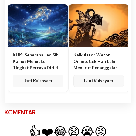
KUIS: Seberapa Leo Sih
Kalkulator Weton
Kamu? Mengukur
Online, Cek Hari Lahir
Tingkat Percaya Diri dan
Menurut Penanggalan
Karisma
Jawa
Ikuti Kuisnya ➔
Ikuti Kuisnya ➔
KOMENTAR
👍
❤️
😂
😧
😭
😡