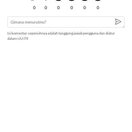
0
0
0
0
0
0
Isi komentar sepenuhnya adalah tanggung jawab pengguna dan diatur
dalam UU ITE