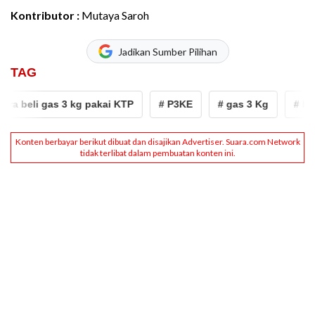
Kontributor :
Mutaya Saroh
Jadikan Sumber Pilihan
TAG
ra beli gas 3 kg pakai KTP
# P3KE
# gas 3 Kg
# ktp