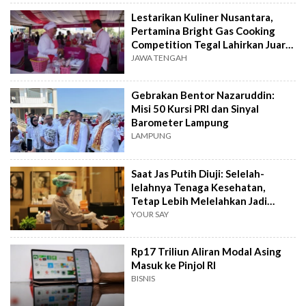
Lestarikan Kuliner Nusantara,
Pertamina Bright Gas Cooking
Competition Tegal Lahirkan Juara
Baru
JAWA TENGAH
Gebrakan Bentor Nazaruddin:
Misi 50 Kursi PRI dan Sinyal
Barometer Lampung
LAMPUNG
Saat Jas Putih Diuji: Selelah-
lelahnya Tenaga Kesehatan,
Tetap Lebih Melelahkan Jadi
Pasien
YOUR SAY
Rp17 Triliun Aliran Modal Asing
Masuk ke Pinjol RI
BISNIS