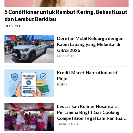
5 Conditioner untuk Rambut Kering, Bebas Kusut
dan Lembut Berkilau
LIFESTYLE
Deretan Mobil Keluarga dengan
Kabin Lapang yang Melantai di
GIIAS 2026
OTOMOTIF
Kredit Macet Hantui Industri
Pinjol
BISNIS
Lestarikan Kuliner Nusantara,
Pertamina Bright Gas Cooking
Competition Tegal Lahirkan Juara
Baru
JAWA TENGAH