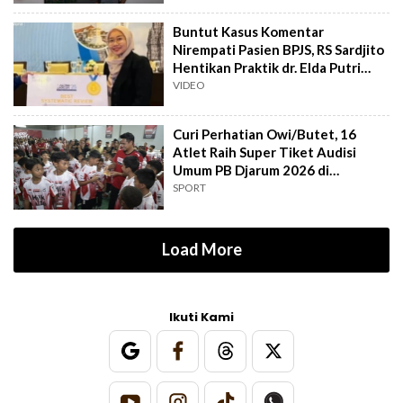
Buntut Kasus Komentar
Nirempati Pasien BPJS, RS Sardjito
Hentikan Praktik dr. Elda Putri
Rahard
VIDEO
Curi Perhatian Owi/Butet, 16
Atlet Raih Super Tiket Audisi
Umum PB Djarum 2026 di
Makassar
SPORT
Load More
Ikuti Kami