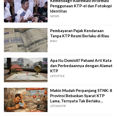
Kemendagri Klarifikasi Informasi
Penggunaan KTP-el dan Fotokopi
Identitas
NEWS
Pembayaran Pajak Kendaraan
Tanpa KTP Resmi Berlaku di Riau
RIAU
Apa Itu Domisili? Pahami Arti Kata
dan Perbedaannya dengan Alamat
KTP
LIFESTYLE
Makin Mudah Perpanjang STNK: 8
Provinsi Bebaskan Syarat KTP
Lama, Ternyata Tak Berlaku
Seumur Hidup
OTOMOTIF