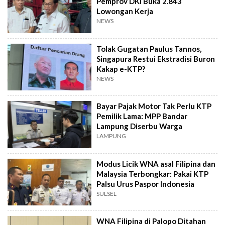
Pemprov DKI Buka 2.843
Lowongan Kerja
NEWS
Tolak Gugatan Paulus Tannos,
Singapura Restui Ekstradisi Buron
Kakap e-KTP?
NEWS
Bayar Pajak Motor Tak Perlu KTP
Pemilik Lama: MPP Bandar
Lampung Diserbu Warga
LAMPUNG
Modus Licik WNA asal Filipina dan
Malaysia Terbongkar: Pakai KTP
Palsu Urus Paspor Indonesia
SULSEL
WNA Filipina di Palopo Ditahan