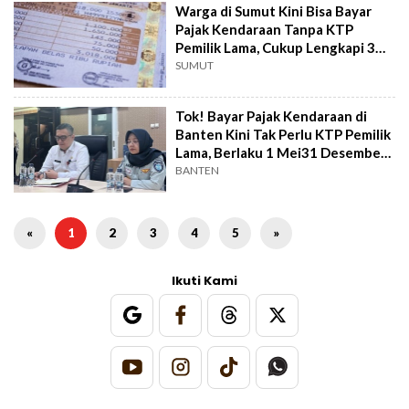
Warga di Sumut Kini Bisa Bayar
Pajak Kendaraan Tanpa KTP
Pemilik Lama, Cukup Lengkapi 3
Syarat Ini
SUMUT
Tok! Bayar Pajak Kendaraan di
Banten Kini Tak Perlu KTP Pemilik
Lama, Berlaku 1 Mei31 Desember
2026
BANTEN
«
1
2
3
4
5
»
Ikuti Kami