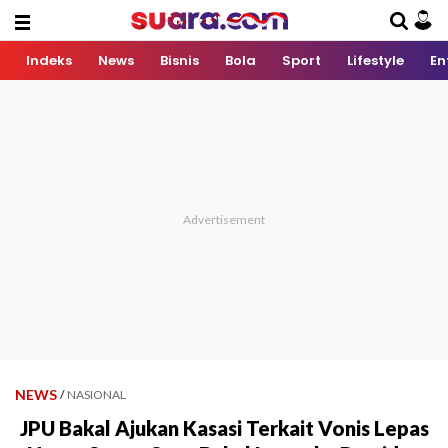
Indeks
News
Bisnis
Bola
Sport
Lifestyle
En
NEWS
/
NASIONAL
JPU Bakal Ajukan Kasasi Terkait Vonis Lepas