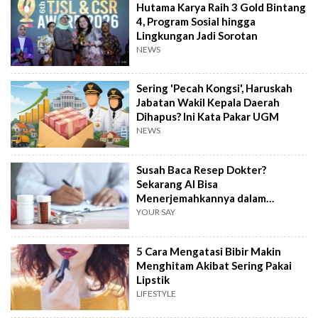
Hutama Karya Raih 3 Gold Bintang
4, Program Sosial hingga
Lingkungan Jadi Sorotan
NEWS
Sering 'Pecah Kongsi', Haruskah
Jabatan Wakil Kepala Daerah
Dihapus? Ini Kata Pakar UGM
NEWS
Susah Baca Resep Dokter?
Sekarang AI Bisa
Menerjemahkannya dalam
Hitungkan Detik!
YOUR SAY
5 Cara Mengatasi Bibir Makin
Menghitam Akibat Sering Pakai
Lipstik
LIFESTYLE