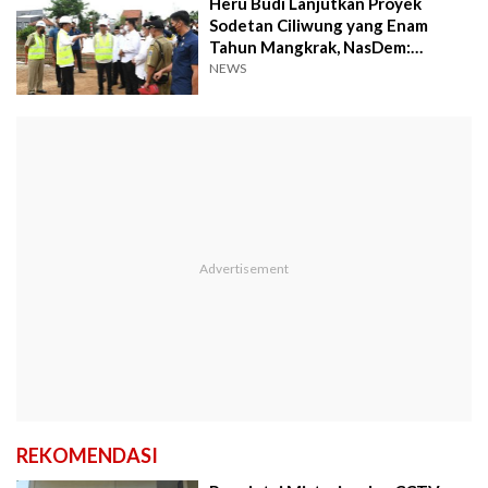
Heru Budi Lanjutkan Proyek
Sodetan Ciliwung yang Enam
Tahun Mangkrak, NasDem:
Bikinnya Pakai Anggaran Anies
NEWS
REKOMENDASI