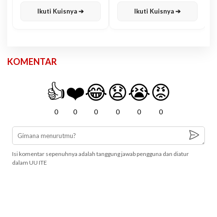
Karisma
Jawa
Ikuti Kuisnya ➔
Ikuti Kuisnya ➔
KOMENTAR
👍
❤️
😂
😧
😭
😡
0
0
0
0
0
0
Isi komentar sepenuhnya adalah tanggung jawab pengguna dan diatur
dalam UU ITE