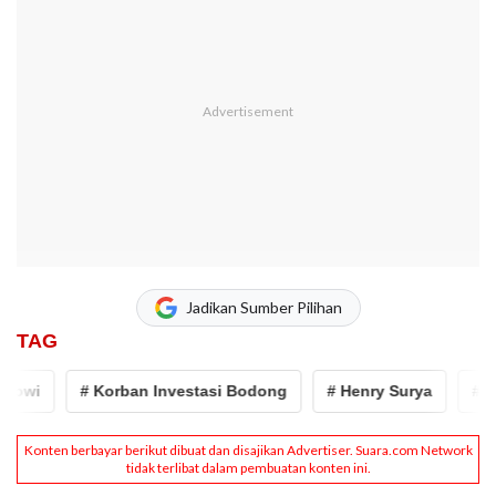
Jadikan Sumber Pilihan
TAG
owi
# Korban Investasi Bodong
# Henry Surya
# Pre