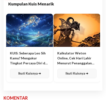
Kumpulan Kuis Menarik
KUIS: Seberapa Leo Sih
Kalkulator Weton
Kamu? Mengukur
Online, Cek Hari Lahir
Tingkat Percaya Diri dan
Menurut Penanggalan
Karisma
Jawa
Ikuti Kuisnya ➔
Ikuti Kuisnya ➔
KOMENTAR