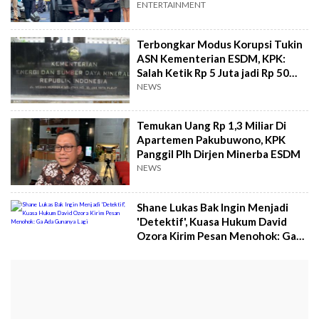
Keringanan Hukuman
ENTERTAINMENT
Terbongkar Modus Korupsi Tukin
ASN Kementerian ESDM, KPK:
Salah Ketik Rp 5 Juta jadi Rp 50
Juta
NEWS
Temukan Uang Rp 1,3 Miliar Di
Apartemen Pakubuwono, KPK
Panggil Plh Dirjen Minerba ESDM
NEWS
Shane Lukas Bak Ingin Menjadi
'Detektif', Kuasa Hukum David
Ozora Kirim Pesan Menohok: Ga
Ada Gunanya Lagi