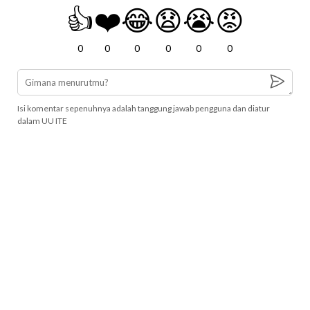
👍
❤️
😂
😧
😭
😡
0
0
0
0
0
0
Isi komentar sepenuhnya adalah tanggung jawab pengguna dan diatur
dalam UU ITE