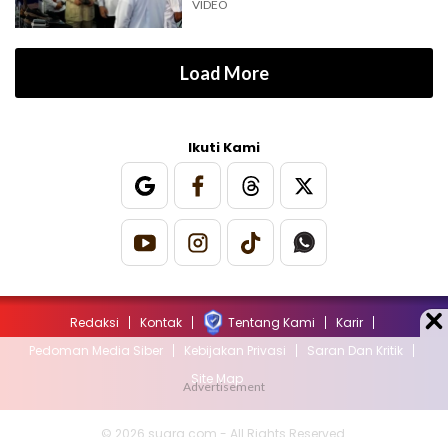
VIDEO
Load More
Ikuti Kami
Redaksi
Kontak
Tentang Kami
Karir
Pedoman Media Siber
Kebijakan Privasi
Saran Dan Kritik
Site Map
© 2026 suara.com - All Rights Reserved.