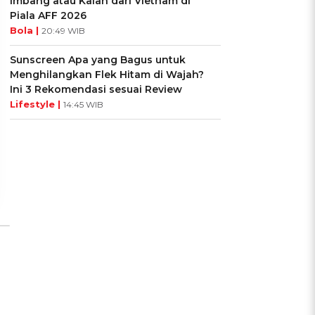
Imbang atau Kalah dari Vietnam di
Piala AFF 2026
Bola |
20:49 WIB
Sunscreen Apa yang Bagus untuk
Menghilangkan Flek Hitam di Wajah?
UIS: Sepatu Mana yang
KUIS: Seberapa Kenal
Ini 3 Rekomendasi sesuai Review
Cocok dengan
Kamu dengan Si Zodiak
Lifestyle |
14:45 WIB
Kepribadianmu?
Cancer?
Ikuti Kuisnya ➔
Ikuti Kuisnya ➔