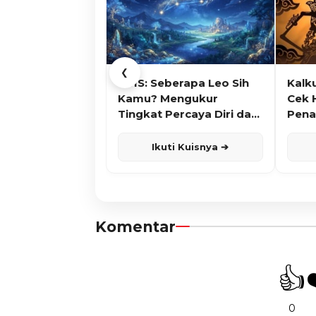
❮
KUIS: Seberapa Leo Sih
Kalk
Kamu? Mengukur
Cek 
Tingkat Percaya Diri dan
Pena
Karisma
Ikuti Kuisnya ➔
Komentar
👍
0