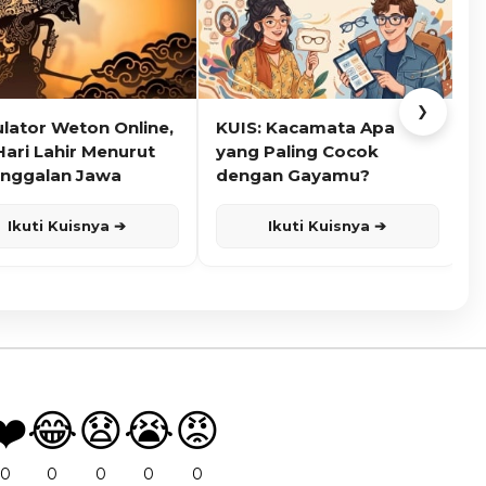
❯
ulator Weton Online,
KUIS: Kacamata Apa
K
Hari Lahir Menurut
yang Paling Cocok
nggalan Jawa
dengan Gayamu?
Ikuti Kuisnya ➔
Ikuti Kuisnya ➔
❤️
😂
😧
😭
😡
0
0
0
0
0