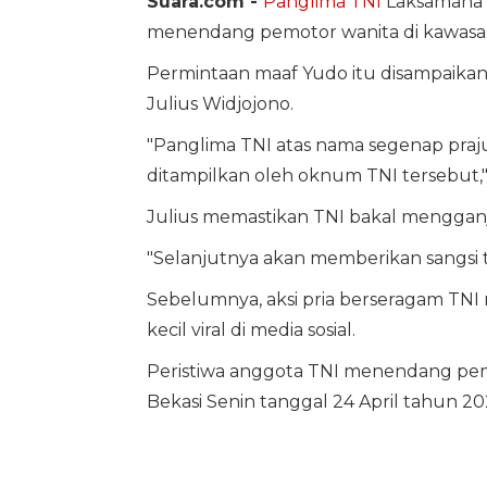
Suara.com -
Panglima TNI
Laksamana Y
menendang pemotor wanita di kawasan
Permintaan maaf Yudo itu disampaika
Julius Widjojono.
"Panglima TNI atas nama segenap praj
ditampilkan oleh oknum TNI tersebut,"
Julius memastikan TNI bakal mengganjar
"Selanjutnya akan memberikan sangsi 
Sebelumnya, aksi pria berseragam T
kecil viral di media sosial.
Peristiwa anggota TNI menendang pemo
Bekasi Senin tanggal 24 April tahun 20