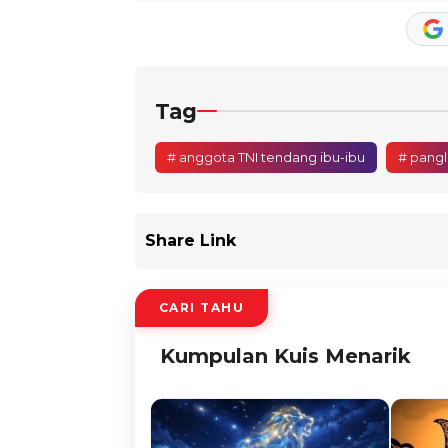
Tag
# anggota TNI tendang ibu-ibu
# pangl
Share Link
CARI TAHU
Kumpulan Kuis Menarik