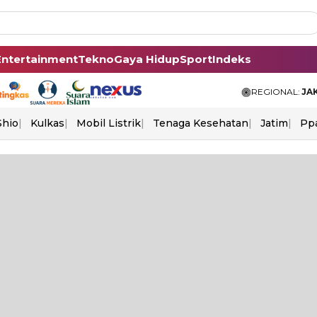
Entertainment
Tekno
Gaya Hidup
Sport
Indeks
REGIONAL:
JA
Shio
Kulkas
Mobil Listrik
Tenaga Kesehatan
Jatim
Pp