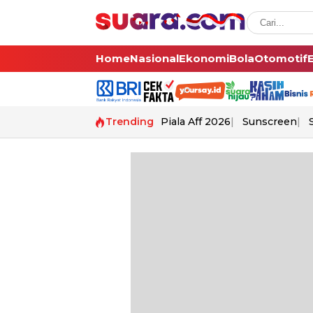
Home
Nasional
Ekonomi
Bola
Otomotif
Trending
Piala Aff 2026
Sunscreen