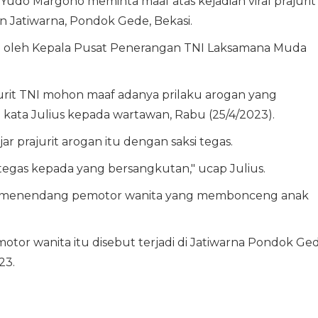
udo Margono meminta maaf atas kejadian viral prajurit
 Jatiwarna, Pondok Gede, Bekasi.
n oleh Kepala Pusat Penerangan TNI Laksamana Muda
urit TNI mohon maaf adanya prilaku arogan yang
 kata Julius kepada wartawan, Rabu (25/4/2023).
 prajurit arogan itu dengan saksi tegas.
tegas kepada yang bersangkutan," ucap Julius.
NI menendang pemotor wanita yang membonceng anak
tor wanita itu disebut terjadi di Jatiwarna Pondok Ge
23.