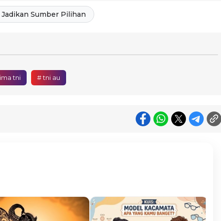
Jadikan Sumber Pilihan
ima tni
# tni au