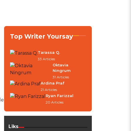
Top Writer Yoursay
Tarassa Q.
33 Articles
Oktavia
Ningrum
31 Articles
Ardina Praf
21 Articles
Ryan Farizzal
de
20 Articles
Liks