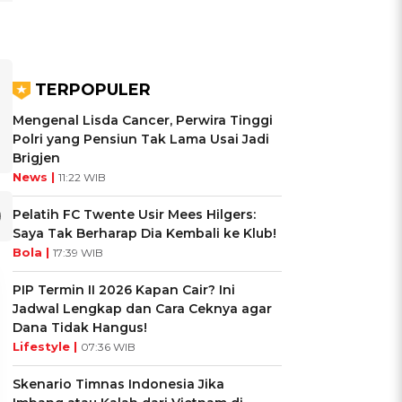
TERPOPULER
Mengenal Lisda Cancer, Perwira Tinggi
Polri yang Pensiun Tak Lama Usai Jadi
Brigjen
News |
11:22 WIB
Pelatih FC Twente Usir Mees Hilgers:
Saya Tak Berharap Dia Kembali ke Klub!
Bola |
17:39 WIB
PIP Termin II 2026 Kapan Cair? Ini
Jadwal Lengkap dan Cara Ceknya agar
Dana Tidak Hangus!
Lifestyle |
07:36 WIB
Skenario Timnas Indonesia Jika