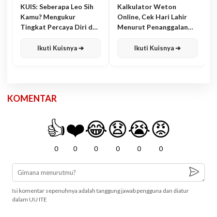
KUIS: Seberapa Leo Sih
Kalkulator Weton
Kamu? Mengukur
Online, Cek Hari Lahir
Tingkat Percaya Diri dan
Menurut Penanggalan
Karisma
Jawa
Ikuti Kuisnya ➔
Ikuti Kuisnya ➔
KOMENTAR
👍
❤️
😂
😧
😭
😡
0
0
0
0
0
0
Isi komentar sepenuhnya adalah tanggung jawab pengguna dan diatur
dalam UU ITE