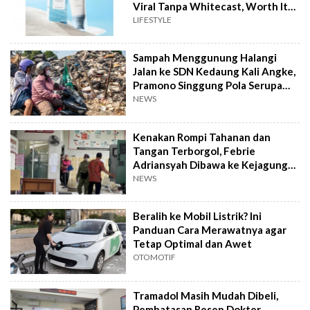
Viral Tanpa Whitecast, Worth It
to Buy?
LIFESTYLE
Sampah Menggunung Halangi
Jalan ke SDN Kedaung Kali Angke,
Pramono Singgung Pola Serupa
Kramat Jati
NEWS
Kenakan Rompi Tahanan dan
Tangan Terborgol, Febrie
Adriansyah Dibawa ke Kejagung
untuk Diperiksa
NEWS
Beralih ke Mobil Listrik? Ini
Panduan Cara Merawatnya agar
Tetap Optimal dan Awet
OTOMOTIF
Tramadol Masih Mudah Dibeli,
Pembatasan Resep Dokter