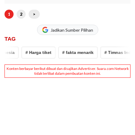
1
2
>
Jadikan Sumber Pilihan
TAG
esia
# Harga tiket
# fakta menarik
# Timnas Indones