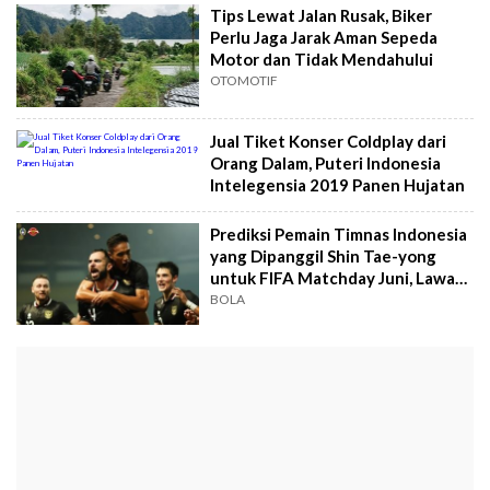
Tips Lewat Jalan Rusak, Biker
Perlu Jaga Jarak Aman Sepeda
Motor dan Tidak Mendahului
OTOMOTIF
Jual Tiket Konser Coldplay dari
Orang Dalam, Puteri Indonesia
Intelegensia 2019 Panen Hujatan
Prediksi Pemain Timnas Indonesia
yang Dipanggil Shin Tae-yong
untuk FIFA Matchday Juni, Lawan
Argentina dan Palestina
BOLA