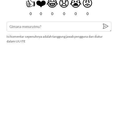
👍
❤️
😂
😧
😭
😡
0
0
0
0
0
0
Isi komentar sepenuhnya adalah tanggung jawab pengguna dan diatur
dalam UU ITE