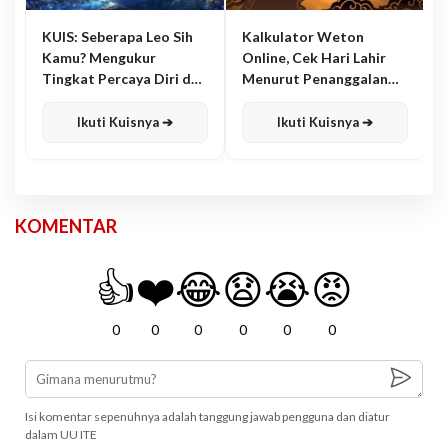
KUIS: Seberapa Leo Sih
Kalkulator Weton
Kamu? Mengukur
Online, Cek Hari Lahir
Tingkat Percaya Diri dan
Menurut Penanggalan
Karisma
Jawa
Ikuti Kuisnya ➔
Ikuti Kuisnya ➔
KOMENTAR
👍
❤️
😂
😧
😭
😡
0
0
0
0
0
0
Isi komentar sepenuhnya adalah tanggung jawab pengguna dan diatur
dalam UU ITE