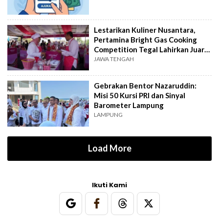
Lestarikan Kuliner Nusantara,
Pertamina Bright Gas Cooking
Competition Tegal Lahirkan Juara
Baru
JAWA TENGAH
Gebrakan Bentor Nazaruddin:
Misi 50 Kursi PRI dan Sinyal
Barometer Lampung
LAMPUNG
Load More
Ikuti Kami