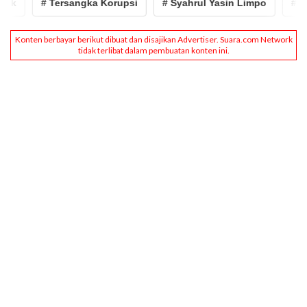
pk
# Tersangka Korupsi
# Syahrul Yasin Limpo
# kpk