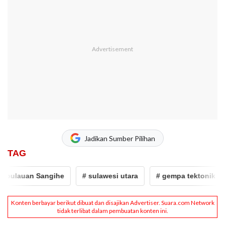
Jadikan Sumber Pilihan
TAG
ulauan Sangihe
# sulawesi utara
# gempa tektonik
#