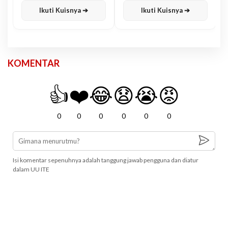
Ikuti Kuisnya ➔
Ikuti Kuisnya ➔
KOMENTAR
👍
❤️
😂
😧
😭
😡
0
0
0
0
0
0
Isi komentar sepenuhnya adalah tanggung jawab pengguna dan diatur
dalam UU ITE