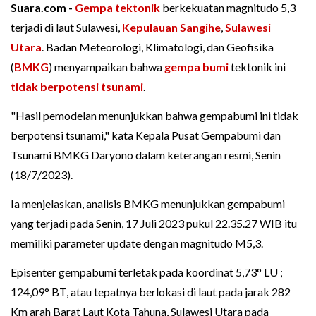
Suara.com -
Gempa tektonik
berkekuatan magnitudo 5,3
terjadi di laut Sulawesi,
Kepulauan Sangihe
,
Sulawesi
Utara
. Badan Meteorologi, Klimatologi, dan Geofisika
(
BMKG
) menyampaikan bahwa
gempa bumi
tektonik ini
tidak berpotensi tsunami
.
"Hasil pemodelan menunjukkan bahwa gempabumi ini tidak
berpotensi tsunami," kata Kepala Pusat Gempabumi dan
Tsunami BMKG Daryono dalam keterangan resmi, Senin
(18/7/2023).
Ia menjelaskan, analisis BMKG menunjukkan gempabumi
yang terjadi pada Senin, 17 Juli 2023 pukul 22.35.27 WIB itu
memiliki parameter update dengan magnitudo M5,3.
Episenter gempabumi terletak pada koordinat 5,73° LU ;
124,09° BT, atau tepatnya berlokasi di laut pada jarak 282
Km arah Barat Laut Kota Tahuna, Sulawesi Utara pada