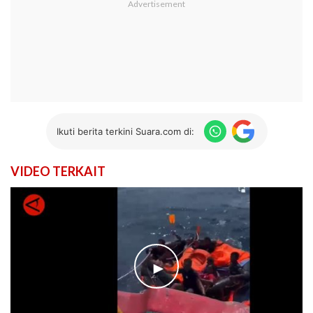
Ikuti berita terkini Suara.com di:
VIDEO TERKAIT
►