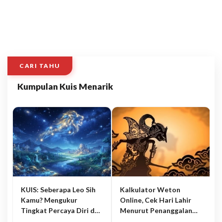
CARI TAHU
Kumpulan Kuis Menarik
KUIS: Seberapa Leo Sih
Kalkulator Weton
Kamu? Mengukur
Online, Cek Hari Lahir
Tingkat Percaya Diri dan
Menurut Penanggalan
Karisma
Jawa