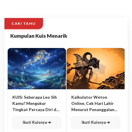
CARI TAHU
Kumpulan Kuis Menarik
KUIS: Seberapa Leo Sih
Kalkulator Weton
Kamu? Mengukur
Online, Cek Hari Lahir
Tingkat Percaya Diri dan
Menurut Penanggalan
Karisma
Jawa
Ikuti Kuisnya ➔
Ikuti Kuisnya ➔