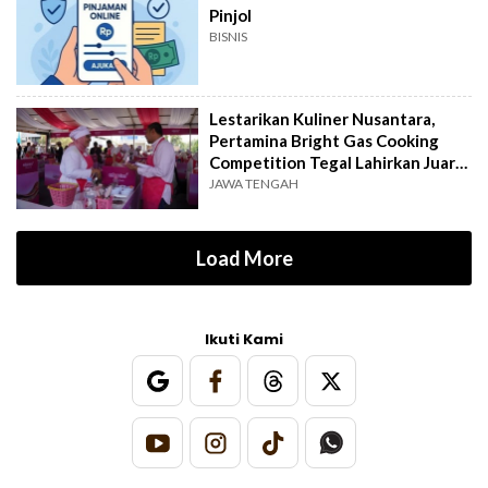
Pinjol
BISNIS
Lestarikan Kuliner Nusantara,
Pertamina Bright Gas Cooking
Competition Tegal Lahirkan Juara
Baru
JAWA TENGAH
Load More
Ikuti Kami