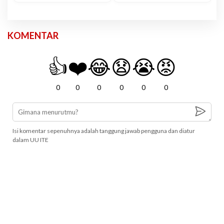
KOMENTAR
👍
❤️
😂
😧
😭
😡
0
0
0
0
0
0
Isi komentar sepenuhnya adalah tanggung jawab pengguna dan diatur
dalam UU ITE