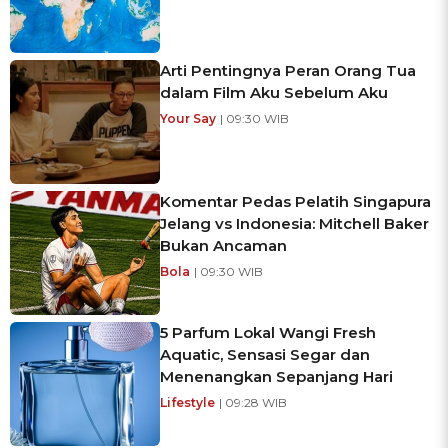
Arti Pentingnya Peran Orang Tua
dalam Film Aku Sebelum Aku
Your Say
| 09:30 WIB
Komentar Pedas Pelatih Singapura
Jelang vs Indonesia: Mitchell Baker
Bukan Ancaman
Bola
| 09:30 WIB
5 Parfum Lokal Wangi Fresh
Aquatic, Sensasi Segar dan
Menenangkan Sepanjang Hari
Lifestyle
| 09:28 WIB