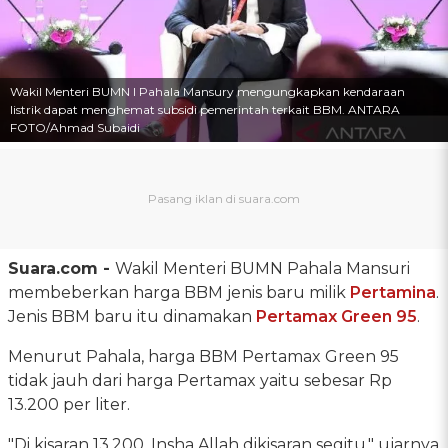
Wakil Menteri BUMN I Pahala Mansury mengungkapkan kendaraan
listrik dapat menghemat subsidi pemerintah terkait BBM. ANTARA
FOTO/Ahmad Subaidi
Suara.com -
Wakil Menteri BUMN Pahala Mansuri
membeberkan harga BBM jenis baru milik
Pertamina
.
Jenis BBM baru itu dinamakan
Pertamax Green 95
.
Menurut Pahala, harga BBM Pertamax Green 95
tidak jauh dari harga Pertamax yaitu sebesar Rp
13.200 per liter.
"Di kisaran 13.200, Insha Allah dikisaran segitu," ujarnya