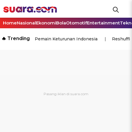
Home
Nasional
Ekonomi
Bola
Otomotif
Entertainment
Tekn
🔥 Trending
Pemain Keturunan Indonesia
Reshuffl