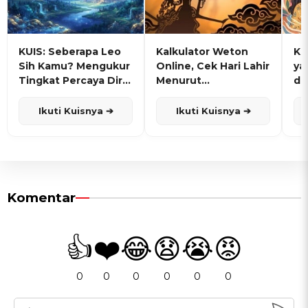
KUIS: Seberapa Leo
Kalkulator Weton
KU
Sih Kamu? Mengukur
Online, Cek Hari Lahir
ya
Tingkat Percaya Diri
Menurut
de
dan Karisma
Penanggalan Jawa
Ikuti Kuisnya ➔
Ikuti Kuisnya ➔
Komentar
👍
❤️
😂
😧
😭
😡
0
0
0
0
0
0