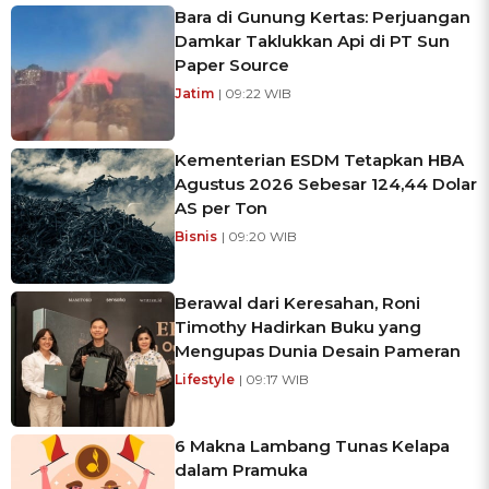
Bara di Gunung Kertas: Perjuangan
Damkar Taklukkan Api di PT Sun
Paper Source
Jatim
| 09:22 WIB
Kementerian ESDM Tetapkan HBA
Agustus 2026 Sebesar 124,44 Dolar
AS per Ton
Bisnis
| 09:20 WIB
Berawal dari Keresahan, Roni
Timothy Hadirkan Buku yang
Mengupas Dunia Desain Pameran
Lifestyle
| 09:17 WIB
6 Makna Lambang Tunas Kelapa
dalam Pramuka