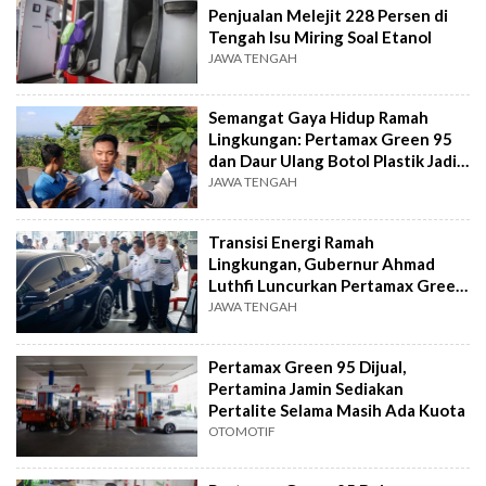
Penjualan Melejit 228 Persen di
Tengah Isu Miring Soal Etanol
JAWA TENGAH
Semangat Gaya Hidup Ramah
Lingkungan: Pertamax Green 95
dan Daur Ulang Botol Plastik Jadi
Pilihan
JAWA TENGAH
Transisi Energi Ramah
Lingkungan, Gubernur Ahmad
Luthfi Luncurkan Pertamax Green
95 di Semarang
JAWA TENGAH
Pertamax Green 95 Dijual,
Pertamina Jamin Sediakan
Pertalite Selama Masih Ada Kuota
OTOMOTIF