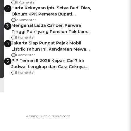
Gagalnya Negara Jamin Keamanan
6 Komentar
Harta Kekayaan Iptu Setya Budi Dias,
2
Oknum KPK Pemeras Bupati
Pemalang
2 Komentar
Mengenal Lisda Cancer, Perwira
3
Tinggi Polri yang Pensiun Tak Lama
Usai Jadi Brigjen
1 Komentar
Jakarta Siap Pungut Pajak Mobil
4
Listrik Tahun Ini, Kendaraan Mewah
Kena hingga 75% PKB
1 Komentar
PIP Termin II 2026 Kapan Cair? Ini
5
Jadwal Lengkap dan Cara Ceknya
agar Dana Tidak Hangus!
1 Komentar