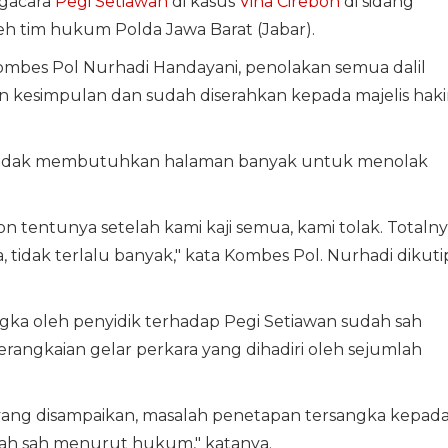
ngacara
Pegi Setiawan
di kasus
Vina Cirebon
di sidang
eh tim hukum Polda Jawa Barat (Jabar).
Kombes Pol Nurhadi Handayani, penolakan semua dalil
n kesimpulan dan sudah diserahkan kepada majelis hak
idak membutuhkan halaman banyak untuk menolak
 tentunya setelah kami kaji semua, kami tolak. Totaln
a, tidak terlalu banyak," kata Kombes Pol. Nurhadi dikuti
gka oleh penyidik terhadap Pegi Setiawan sudah sah
angkaian gelar perkara yang dihadiri oleh sejumlah
n yang disampaikan, masalah penetapan tersangka kepad
ah sah menurut hukum," katanya.