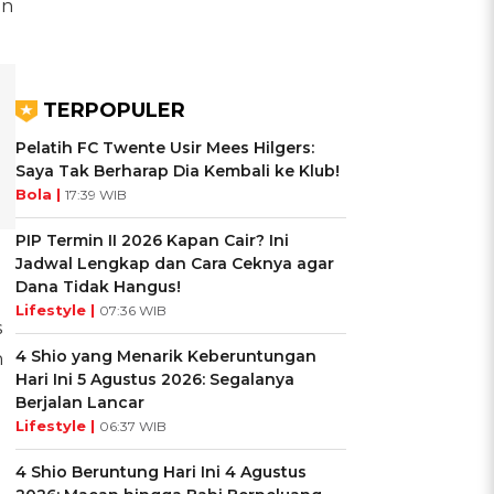
an
TERPOPULER
Pelatih FC Twente Usir Mees Hilgers:
Saya Tak Berharap Dia Kembali ke Klub!
Bola |
17:39 WIB
PIP Termin II 2026 Kapan Cair? Ini
Jadwal Lengkap dan Cara Ceknya agar
Dana Tidak Hangus!
Lifestyle |
07:36 WIB
s
4 Shio yang Menarik Keberuntungan
n
Hari Ini 5 Agustus 2026: Segalanya
Berjalan Lancar
Lifestyle |
06:37 WIB
4 Shio Beruntung Hari Ini 4 Agustus