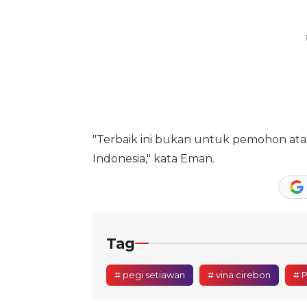
"Terbaik ini bukan untuk pemohon ata
Indonesia," kata Eman.
Tag
# pegi setiawan
# vina cirebon
# 