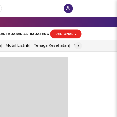
KARTA
JABAR
JATIM
JATENG
REGIONAL
›
n
Mobil Listrik
Tenaga Kesehatan
Piala Aff 2026
Ekono