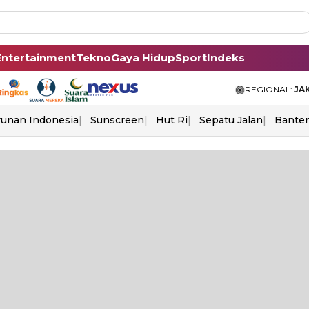
Entertainment
Tekno
Gaya Hidup
Sport
Indeks
REGIONAL:
JA
unan Indonesia
Sunscreen
Hut Ri
Sepatu Jalan
Bante