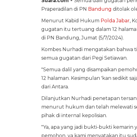
Suara.com -
Semua dalil gugatan pe
Praperadilan di PN
Bandung
ditolak ol
Menurut Kabid Hukum
Polda Jabar
, 
gugatan itu tertuang dalam 12 halama
di PN Bandung, Jumat (5/7/2024).
Kombes Nurhadi mengatakan bahwa t
semua gugatan dari Pegi Setiawan.
"Semua dalil yang disampaikan pemohon
12 halaman. Kesimpulan 'kan sedikit saj
dari Antara.
Dilanjutkan Nurhadi penetapan tersan
menurut hukum dan telah melewati ser
pihak di internal kepolisian.
"Ya, apa yang jadi bukti-bukti kemari
pemohon, ya kami menyatakan itu sud