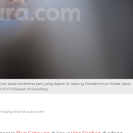
an pada konferensi pers yang digelar di Gedung Ditreskrimum Polda Jabar,
FOTO/Raisan Al Farisi/foc]