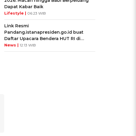
2026: Macan hingga Babi Berpeluang
Dapat Kabar Baik
Lifestyle |
06:23 WIB
Link Resmi
Pandang.istanapresiden.go.id buat
Daftar Upacara Bendera HUT RI di
Istana Negara
News |
12:13 WIB