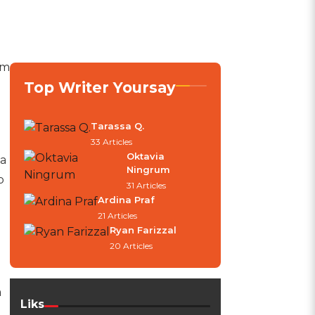
im
Top Writer Yoursay
Tarassa Q.
33 Articles
Oktavia
ya
Ningrum
p
31 Articles
Ardina Praf
21 Articles
Ryan Farizzal
20 Articles
a
Liks