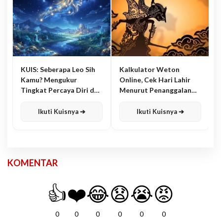
KUIS: Seberapa Leo Sih
Kalkulator Weton
Kamu? Mengukur
Online, Cek Hari Lahir
Tingkat Percaya Diri dan
Menurut Penanggalan
Karisma
Jawa
Ikuti Kuisnya ➔
Ikuti Kuisnya ➔
KOMENTAR
👍
❤️
😂
😧
😭
😡
0
0
0
0
0
0