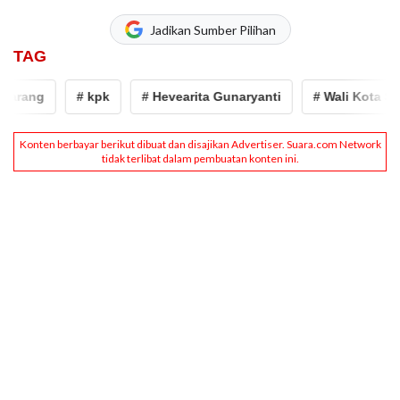
Jadikan Sumber Pilihan
TAG
arang
# kpk
# Hevearita Gunaryanti
# Wali Kota Se