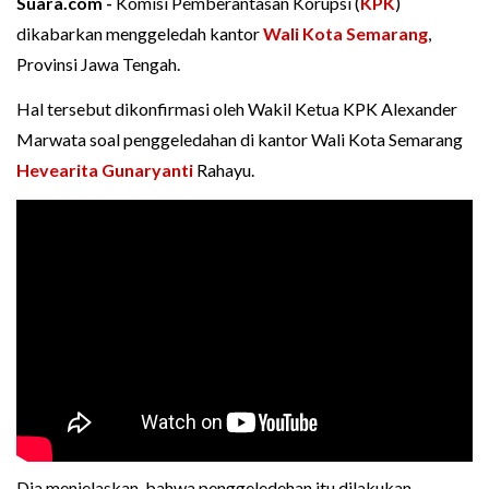
Suara.com -
Komisi Pemberantasan Korupsi (
KPK
)
dikabarkan menggeledah kantor
Wali Kota Semarang
,
Provinsi Jawa Tengah.
Hal tersebut dikonfirmasi oleh Wakil Ketua KPK Alexander
Marwata soal penggeledahan di kantor Wali Kota Semarang
Hevearita Gunaryanti
Rahayu.
Dia menjelaskan, bahwa penggeledehan itu dilakukan