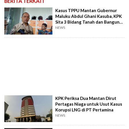
BERITA TERKAIT
Kasus TPPU Mantan Gubernur
Maluku Abdul Ghani Kasuba, KPK
Sita 3 Bidang Tanah dan Bangunan
Senilai Rp 2 Miliar
NEWS
KPK Periksa Dua Mantan Dirut
Pertagas Niaga untuk Usut Kasus
Korupsi LNG di PT Pertamina
NEWS