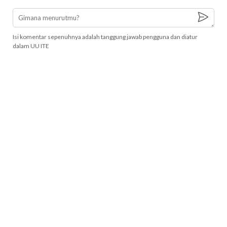
Isi komentar sepenuhnya adalah tanggung jawab pengguna dan diatur
dalam UU ITE