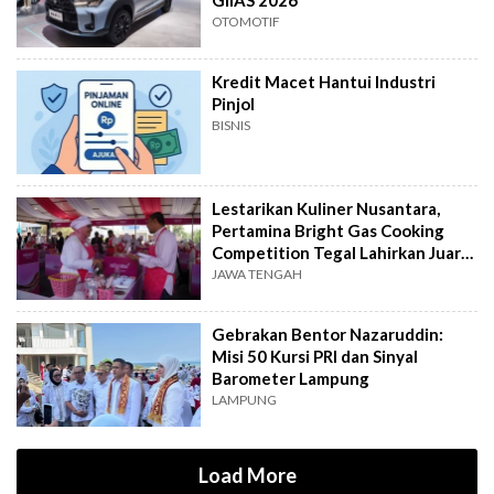
OTOMOTIF
Kredit Macet Hantui Industri
Pinjol
BISNIS
Lestarikan Kuliner Nusantara,
Pertamina Bright Gas Cooking
Competition Tegal Lahirkan Juara
Baru
JAWA TENGAH
Gebrakan Bentor Nazaruddin:
Misi 50 Kursi PRI dan Sinyal
Barometer Lampung
LAMPUNG
Load More