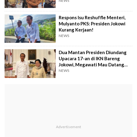
Bukan Ugal-ugalan
NEWS
Respons Isu Reshuffle Menteri,
Mulyanto PKS: Presiden Jokowi
Kurang Kerjaan!
NEWS
Dua Mantan Presiden Diundang
Upacara 17-an di IKN Bareng
Jokowi, Megawati Mau Datang
Nggak Ya?
NEWS