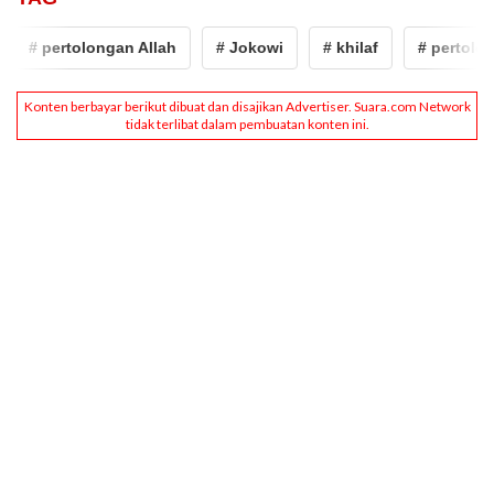
# pertolongan Allah
# Jokowi
# khilaf
# pertolong