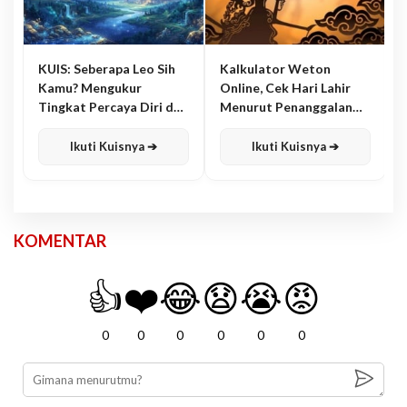
KUIS: Seberapa Leo Sih
Kalkulator Weton
Kamu? Mengukur
Online, Cek Hari Lahir
Tingkat Percaya Diri dan
Menurut Penanggalan
Karisma
Jawa
Ikuti Kuisnya ➔
Ikuti Kuisnya ➔
KOMENTAR
👍
❤️
😂
😧
😭
😡
0
0
0
0
0
0