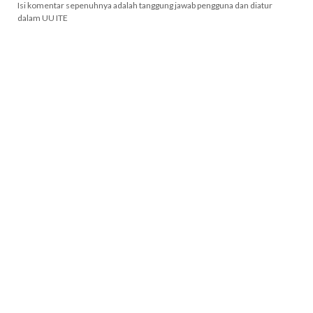
Isi komentar sepenuhnya adalah tanggung jawab pengguna dan diatur
dalam UU ITE