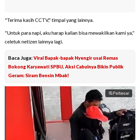
"Terima kasih CCTV," timpal yang lainnya.
"Untuk para napi, aku harap kalian bisa mewakilkan kami ya,"
celetuk netizen lainnya lagi.
Baca Juga:
Viral Bapak-bapak Nyengir usai Remas
Bokong Karyawati SPBU, Aksi Cabulnya Bikin Publik
Geram: Siram Bensin Mbak!
Perbesar