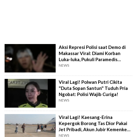
Aksi Represi Polisi saat Demo di
Makassar Viral: Diami Korban
Luka-luka, Pukuli Paramedis
hingga Lecehkan Wanita
NEWS
Viral Lagi! Polwan Putri Cikita
"Duta Sopan Santun" Tuduh Pria
Ngobat: Polisi Wajib Curiga!
NEWS
Viral Lagi! Kaesang-Erina
Kepergok Borong Tas Dior Pakai
Jet Pribadi, Akun Jubir Kemenkeu
dan Bea Cukai Ramai Dicolek
NEWS