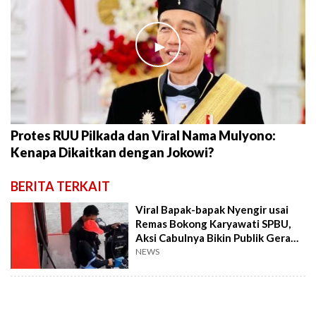
►
Protes RUU Pilkada dan Viral Nama Mulyono:
Kenapa Dikaitkan dengan Jokowi?
BERITA TERKAIT
Viral Bapak-bapak Nyengir usai
Remas Bokong Karyawati SPBU,
Aksi Cabulnya Bikin Publik Geram:
Siram Bensin Mbak!
NEWS