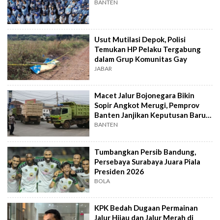
BANTEN
Usut Mutilasi Depok, Polisi
Temukan HP Pelaku Tergabung
dalam Grup Komunitas Gay
JABAR
Macet Jalur Bojonegara Bikin
Sopir Angkot Merugi, Pemprov
Banten Janjikan Keputusan Baru 4
Hari Lagi
BANTEN
Tumbangkan Persib Bandung,
Persebaya Surabaya Juara Piala
Presiden 2026
BOLA
KPK Bedah Dugaan Permainan
Jalur Hijau dan Jalur Merah di