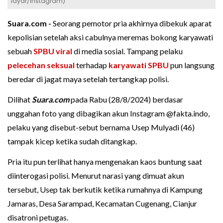
layar/Instagram)
Suara.com -
Seorang pemotor pria akhirnya dibekuk aparat
kepolisian setelah aksi cabulnya meremas bokong karyawati
sebuah
SPBU
viral
di media sosial. Tampang pelaku
pelecehan seksual
terhadap
karyawati SPBU
pun langsung
beredar di jagat maya setelah tertangkap polisi.
Dilihat
Suara.com
pada Rabu (28/8/2024) berdasar
unggahan foto yang dibagikan akun Instagram @fakta.indo,
pelaku yang disebut-sebut bernama Usep Mulyadi (46)
tampak kicep ketika sudah ditangkap.
Pria itu pun terlihat hanya mengenakan kaos buntung saat
diinterogasi polisi. Menurut narasi yang dimuat akun
tersebut, Usep tak berkutik ketika rumahnya di Kampung
Jamaras, Desa Sarampad, Kecamatan Cugenang, Cianjur
disatroni petugas.