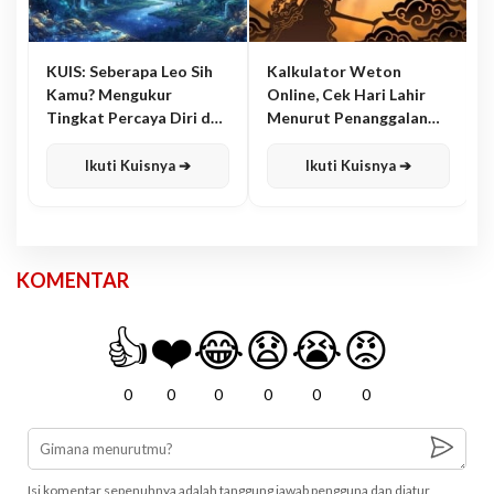
KUIS: Seberapa Leo Sih
Kalkulator Weton
Kamu? Mengukur
Online, Cek Hari Lahir
Tingkat Percaya Diri dan
Menurut Penanggalan
Karisma
Jawa
Ikuti Kuisnya ➔
Ikuti Kuisnya ➔
KOMENTAR
👍
❤️
😂
😧
😭
😡
0
0
0
0
0
0
Isi komentar sepenuhnya adalah tanggung jawab pengguna dan diatur