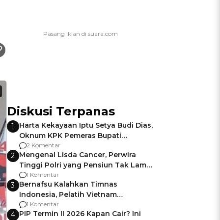
Diskusi Terpanas
Harta Kekayaan Iptu Setya Budi Dias,
1
Oknum KPK Pemeras Bupati
Pemalang
2 Komentar
Mengenal Lisda Cancer, Perwira
2
Tinggi Polri yang Pensiun Tak Lama
Usai Jadi Brigjen
1 Komentar
Bernafsu Kalahkan Timnas
3
Indonesia, Pelatih Vietnam
Berencana Pakai Jimat di Pakansari
1 Komentar
PIP Termin II 2026 Kapan Cair? Ini
4