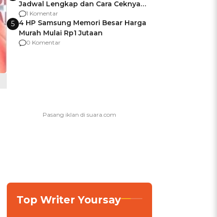
Jadwal Lengkap dan Cara Ceknya
agar Dana Tidak Hangus!
1 Komentar
4 HP Samsung Memori Besar Harga
5
Murah Mulai Rp1 Jutaan
0 Komentar
Top Writer Yoursay