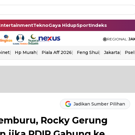
Entertainment
Tekno
Gaya Hidup
Sport
Indeks
REGIONAL:
JA
binet
Hp Murah
Piala Aff 2026
Feng Shui
Jakarta
Psel
Jadikan Sumber Pilihan
Cemburu, Rocky Gerung
n jika PDIP Gabung ke