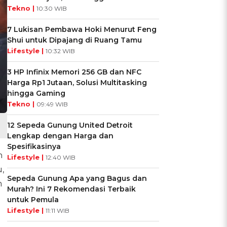
Tekno |
10:30 WIB
7 Lukisan Pembawa Hoki Menurut Feng
Shui untuk Dipajang di Ruang Tamu
Lifestyle |
10:32 WIB
3 HP Infinix Memori 256 GB dan NFC
Harga Rp1 Jutaan, Solusi Multitasking
hingga Gaming
Tekno |
09:49 WIB
12 Sepeda Gunung United Detroit
Lengkap dengan Harga dan
Spesifikasinya
n
Lifestyle |
12:40 WIB
,
Sepeda Gunung Apa yang Bagus dan
m
Murah? Ini 7 Rekomendasi Terbaik
untuk Pemula
Lifestyle |
11:11 WIB