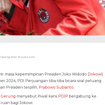
hir masa kepemimpinan Presiden Joko Widodo (
Jokowi
)
er 2024, PDI Perjuangan tiba-tiba bicara soal peluang
 Presiden terpilih,
Prabowo Subianto
.
 Gerung
menyebut ihwal kans
PDIP
bergabung ke
uan bagi Jokowi.