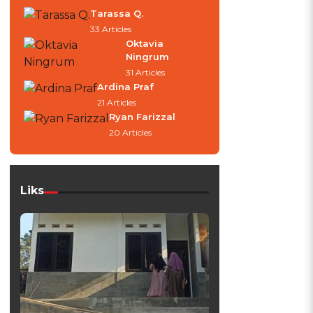
Tarassa Q.
33 Articles
Oktavia
Ningrum
31 Articles
Ardina Praf
21 Articles
Ryan Farizzal
20 Articles
Liks