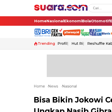
Home
Nasional
Ekonomi
Bola
Otomotif
Trending
Profil
Hut Ri
Reshuffle Ka
Home
News
Nasional
Bisa Bikin Jokowi 
Ungkap Nasib Gibra