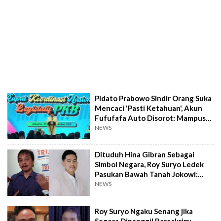
Pidato Prabowo Sindir Orang Suka
Mencaci 'Pasti Ketahuan', Akun
Fufufafa Auto Disorot: Mampus
Lu Gibran
NEWS
Dituduh Hina Gibran Sebagai
Simbol Negara, Roy Suryo Ledek
Pasukan Bawah Tanah Jokowi:
Jangan Kayak Fufufafa Malas
NEWS
Baca!
Roy Suryo Ngaku Senang jika
Segera Dipanggil Bareskrim: