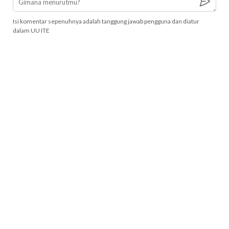
Isi komentar sepenuhnya adalah tanggung jawab pengguna dan diatur
dalam UU ITE