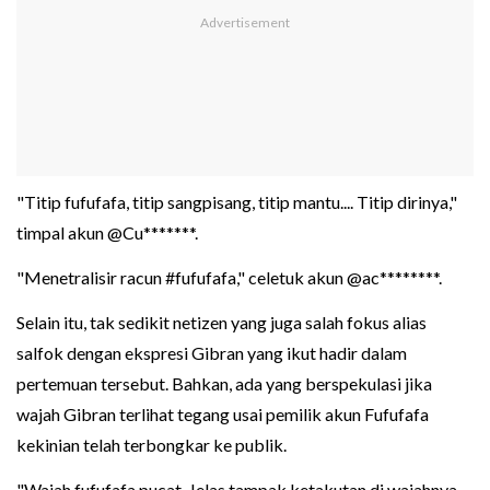
"Titip fufufafa, titip sangpisang, titip mantu.... Titip dirinya,"
timpal akun @Cu*******.
"Menetralisir racun #fufufafa," celetuk akun @ac********.
Selain itu, tak sedikit netizen yang juga salah fokus alias
salfok dengan ekspresi Gibran yang ikut hadir dalam
pertemuan tersebut. Bahkan, ada yang berspekulasi jika
wajah Gibran terlihat tegang usai pemilik akun Fufufafa
kekinian telah terbongkar ke publik.
"Wajah fufufafa pucat. Jelas tampak ketakutan di wajahnya.