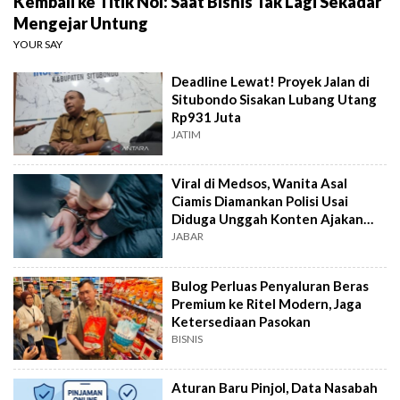
Kembali ke Titik Nol: Saat Bisnis Tak Lagi Sekadar
Mengejar Untung
YOUR SAY
Deadline Lewat! Proyek Jalan di
Situbondo Sisakan Lubang Utang
Rp931 Juta
JATIM
Viral di Medsos, Wanita Asal
Ciamis Diamankan Polisi Usai
Diduga Unggah Konten Ajakan
Demo
JABAR
Bulog Perluas Penyaluran Beras
Premium ke Ritel Modern, Jaga
Ketersediaan Pasokan
BISNIS
Aturan Baru Pinjol, Data Nasabah