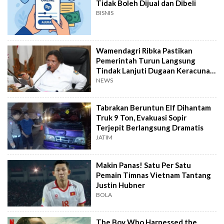
Tidak Boleh Dijual dan Dibeli
BISNIS
Wamendagri Ribka Pastikan
Pemerintah Turun Langsung
Tindak Lanjuti Dugaan Keracunan
Makanan Jayapura
NEWS
Tabrakan Beruntun Elf Dihantam
Truk 9 Ton, Evakuasi Sopir
Terjepit Berlangsung Dramatis
JATIM
Makin Panas! Satu Per Satu
Pemain Timnas Vietnam Tantang
Justin Hubner
BOLA
The Boy Who Harnessed the