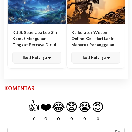
KUIS: Seberapa Leo Sih
Kalkulator Weton
Kamu? Mengukur
Online, Cek Hari Lahir
Tingkat Percaya Diri dan
Menurut Penanggalan
Karisma
Jawa
Ikuti Kuisnya ➔
Ikuti Kuisnya ➔
KOMENTAR
👍
❤️
😂
😧
😭
😡
0
0
0
0
0
0