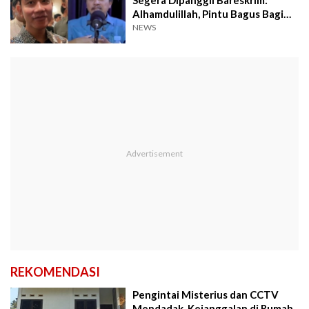
Alhamdulillah, Pintu Bagus Bagi
Polri Ungkap Pemilik Fufufafa
NEWS
REKOMENDASI
Pengintai Misterius dan CCTV
Mendadak, Kejanggalan di Rumah