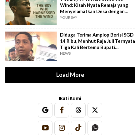
Wind: Kisah Nyata Remaja yang
Menyelamatkan Desa dengan
Kincir Angin
YOUR SAY
Diduga Terima Amplop Berisi SGD
14 Ribu, Menhut Raja Juli Ternyata
Tiga Kali Bertemu Bupati
Kuansing
NEWS
Load More
Ikuti Kami