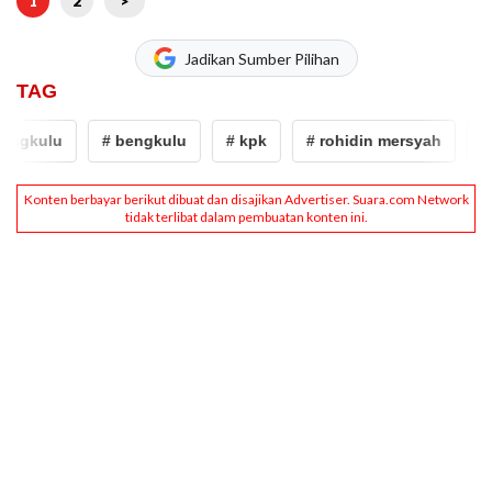
1
2
>
Jadikan Sumber Pilihan
TAG
ngkulu
# bengkulu
# kpk
# rohidin mersyah
# g