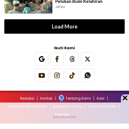
Pelukan Bumi Kelahiran
JATIM
Load More
Ikuti Kami
Redaksi
Kontak
Tentang Kami
Karir
Pedoman Media Siber
Kebijakan Privasi
Saran Dan Kritik
Site Map