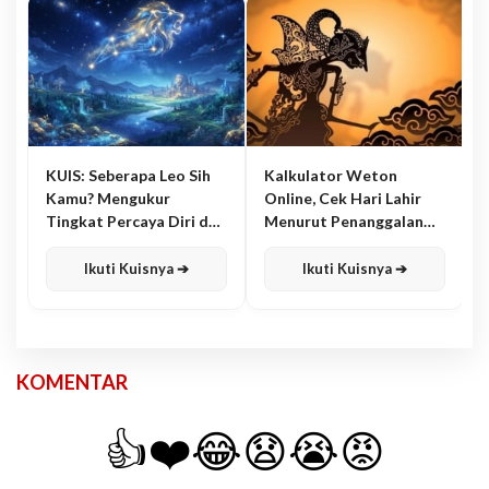
KUIS: Seberapa Leo Sih
Kalkulator Weton
Kamu? Mengukur
Online, Cek Hari Lahir
Tingkat Percaya Diri dan
Menurut Penanggalan
Karisma
Jawa
Ikuti Kuisnya ➔
Ikuti Kuisnya ➔
KOMENTAR
👍
❤️
😂
😧
😭
😡