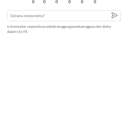
0
0
0
0
0
0
Isi komentar sepenuhnya adalah tanggung jawab pengguna dan diatur
dalam UU ITE