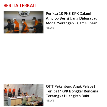
BERITA TERKAIT
Periksa 10 PNS, KPK Dalami
Amplop Berisi Uang Diduga Jadi
Modal 'Serangan Fajar' Gubernur
Bengkulu
NEWS
OTT Pekanbaru Anak Pejabat
Terlibat? KPK Bongkar Rencana
Tersangka Hilangkan Bukti
Transfer Rp300 Juta
NEWS