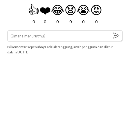
👍
❤️
😂
😧
😭
😡
0
0
0
0
0
0
Isi komentar sepenuhnya adalah tanggung jawab pengguna dan diatur
dalam UU ITE