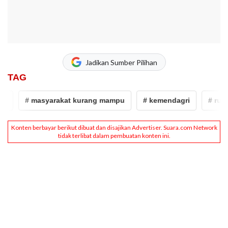
Jadikan Sumber Pilihan
TAG
# masyarakat kurang mampu
# kemendagri
# rumah