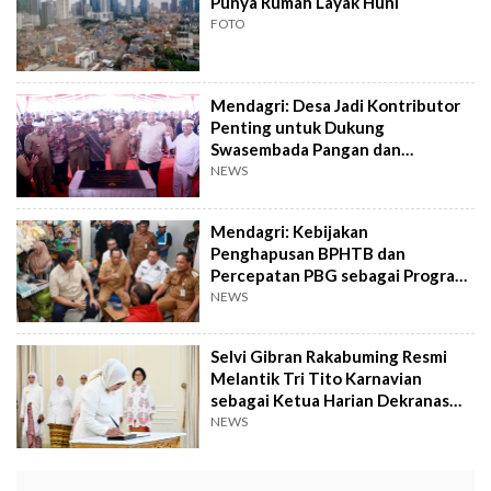
Punya Rumah Layak Huni
FOTO
Mendagri: Desa Jadi Kontributor
Penting untuk Dukung
Swasembada Pangan dan
Tingkatkan Perekonomian
NEWS
Mendagri: Kebijakan
Penghapusan BPHTB dan
Percepatan PBG sebagai Program
Pro Rakyat Presiden Prabowo
NEWS
Selvi Gibran Rakabuming Resmi
Melantik Tri Tito Karnavian
sebagai Ketua Harian Dekranas
Periode 2024-2029
NEWS