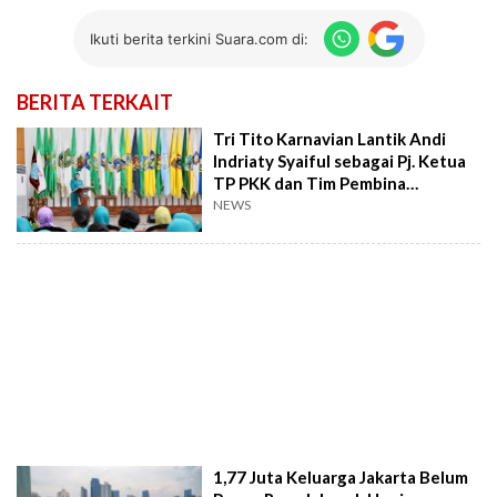
Ikuti berita terkini Suara.com di:
BERITA TERKAIT
Tri Tito Karnavian Lantik Andi
Indriaty Syaiful sebagai Pj. Ketua
TP PKK dan Tim Pembina
Posyandu Provinsi Sulsel
NEWS
1,77 Juta Keluarga Jakarta Belum