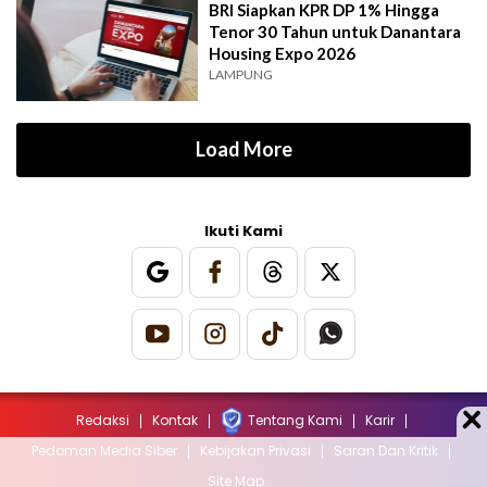
BRI Siapkan KPR DP 1% Hingga
Tenor 30 Tahun untuk Danantara
Housing Expo 2026
LAMPUNG
Load More
Ikuti Kami
Redaksi
Kontak
Tentang Kami
Karir
Pedoman Media Siber
Kebijakan Privasi
Saran Dan Kritik
Site Map