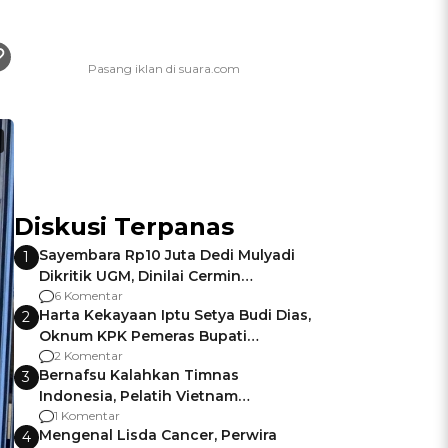
Diskusi Terpanas
Sayembara Rp10 Juta Dedi Mulyadi
1
Dikritik UGM, Dinilai Cermin
Gagalnya Negara Jamin Keamanan
6 Komentar
Harta Kekayaan Iptu Setya Budi Dias,
2
Oknum KPK Pemeras Bupati
Pemalang
2 Komentar
Bernafsu Kalahkan Timnas
3
Indonesia, Pelatih Vietnam
Berencana Pakai Jimat di Pakansari
1 Komentar
Mengenal Lisda Cancer, Perwira
4