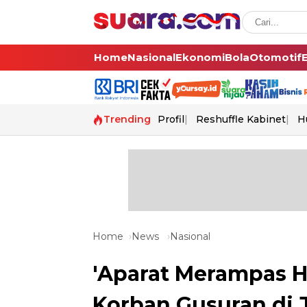
Home
Nasional
Ekonomi
Bola
Otomotif
Trending
Profil
Reshuffle Kabinet
H
Home
News
Nasional
'Aparat Merampas Ha
Korban Gusuran di J