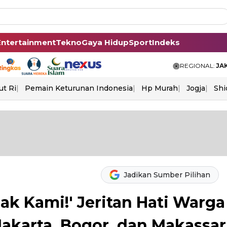
Entertainment
Tekno
Gaya Hidup
Sport
Indeks
REGIONAL:
JA
ut Ri
Pemain Keturunan Indonesia
Hp Murah
Jogja
Shi
Jadikan Sumber Pilihan
k Kami!' Jeritan Hati Warga
akarta, Bogor, dan Makassar