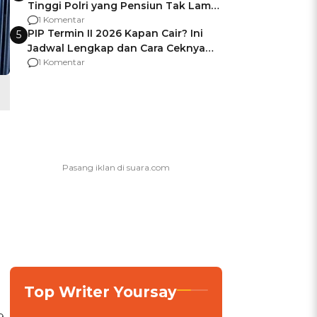
Tinggi Polri yang Pensiun Tak Lama
Usai Jadi Brigjen
1 Komentar
PIP Termin II 2026 Kapan Cair? Ini
5
Jadwal Lengkap dan Cara Ceknya
agar Dana Tidak Hangus!
1 Komentar
Top Writer Yoursay