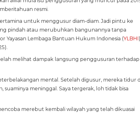
an awal mula isu penggusuran yang muncul pada 2019
mberitahuan resmi.
ertamina untuk menggusur diam-diam. Jadi pintu ke
ngsung pindah atau merubuhkan bangunannya tanpa
antor Yayasan Lembaga Bantuan Hukum Indonesia (
YLBHI
5).
elah melihat dampak langsung penggusuran terhadap
 keterbelakangan mental. Setelah digusur, mereka tidur d
 suaminya meninggal. Saya tergerak, loh tidak bisa
encoba merebut kembali wilayah yang telah dikuasai