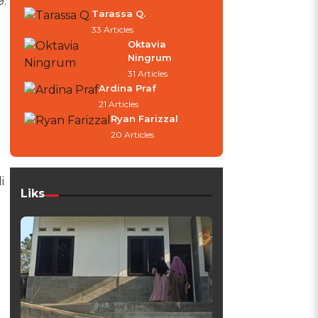
.
Tarassa Q.
33 Articles
Oktavia
Ningrum
31 Articles
)
Ardina Praf
21 Articles
Ryan Farizzal
20 Articles
i
Liks